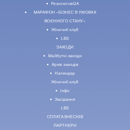
РезолютивQA
МАРАФОН «БІЗНЕС В УМОВАХ
ВОЄННОГО СТАНУ»
Жіночий клуб
LBS
ЗАХОДИ
Майбутні заходи
Архів заходів
Календар
Жіночий клуб
Інфо
Засідання
LBS
СПЛАТА ВНЕСКІВ
ПАРТНЕРИ