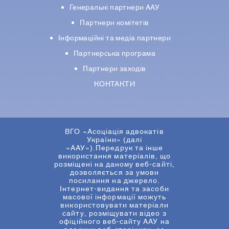
Генеральні партнери ААУ
Партнери комiтетiв
Iнформацiйнi та медіа партнери
Партнерська програма
Партнери заходів
КОНТАКТИ
ВГО «Асоціація адвокатів
України» (далі
«ААУ»).Передрук та інше
використання матеріалів, що
розміщені на даному веб-сайті,
дозволяється за умови
посилання на джерело.
Інтернет-видання та засоби
масової інформації можуть
використовувати матеріали
сайту, розміщувати відео з
офіційного веб-сайту ААУ на