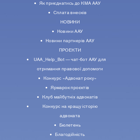
Як приєднатись до КМА ААУ
Сплата внесків
НОВИНИ
Новини ААУ
Новини партнерiв ААУ
ПРОЕКТИ
UAA_Help_Bot — чат-бот ААУ для
отримання правової допомоги
Конкурс «Адвокат року»
Ярмарок проєктів
Клуб майбутніх адвокатів
Конкурс на кращу історію
адвоката
Бюлетень
Благодійність