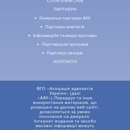
СПЛАТА ВНЕСКІВ
ПАРТНЕРИ
Генеральні партнери ААУ
Партнери комiтетiв
Iнформацiйнi та медіа партнери
Партнерська програма
Партнери заходів
КОНТАКТИ
ВГО «Асоціація адвокатів
України» (далі
«ААУ»).Передрук та інше
використання матеріалів, що
розміщені на даному веб-сайті,
дозволяється за умови
посилання на джерело.
Інтернет-видання та засоби
масової інформації можуть