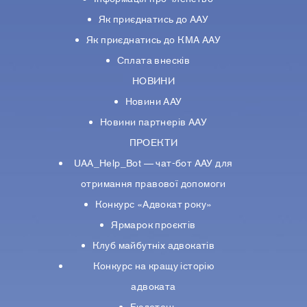
Як приєднатись до ААУ
Як приєднатись до КМА ААУ
Сплата внесків
НОВИНИ
Новини ААУ
Новини партнерiв ААУ
ПРОЕКТИ
UAA_Help_Bot — чат-бот ААУ для
отримання правової допомоги
Конкурс «Адвокат року»
Ярмарок проєктів
Клуб майбутніх адвокатів
Конкурс на кращу історію
адвоката