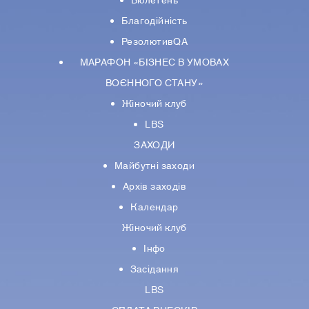
Бюлетень
Благодійність
РезолютивQA
МАРАФОН «БІЗНЕС В УМОВАХ
ВОЄННОГО СТАНУ»
Жіночий клуб
LBS
ЗАХОДИ
Майбутні заходи
Архів заходів
Календар
Жіночий клуб
Інфо
Засідання
LBS