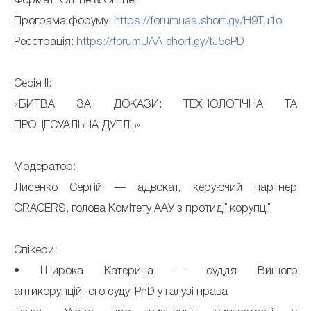
Формат: Offline & Online
Програма форуму:
https://forumuaa.short.gy/H9Tu1o
Реєстрація:
https://forumUAA.short.gy/tJ5cPD
Сесія ІІ:
«БИТВА ЗА ДОКАЗИ: ТЕХНОЛОГІЧНА ТА
ПРОЦЕСУАЛЬНА ДУЕЛЬ»
Модератор:
Лисенко Сергій — адвокат, керуючий партнер
GRACERS, голова Комітету ААУ з протидії корупції
Спікери:
• Широка Катерина — суддя Вищого
антикорупційного суду, PhD у галузі права