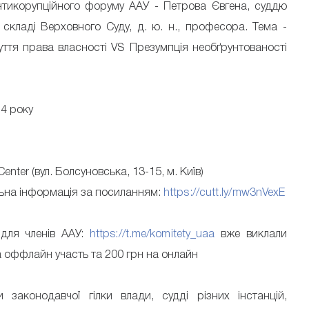
Антикорупційного форуму ААУ - Петрова Євгена, суддю
 складі Верховного Суду, д. ю. н., професора. Тема -
уття права власності VS Презумпція необґрунтованості
24 року
enter (вул. Болсуновська, 13-15, м. Київ)
льна інформація за посиланням:
https://cutt.ly/mw3nVexE
і для членів ААУ:
https://t.me/komitety_uaa
вже виклали
а оффлайн участь та 200 грн на онлайн
 законодавчої гілки влади, судді різних інстанцій,