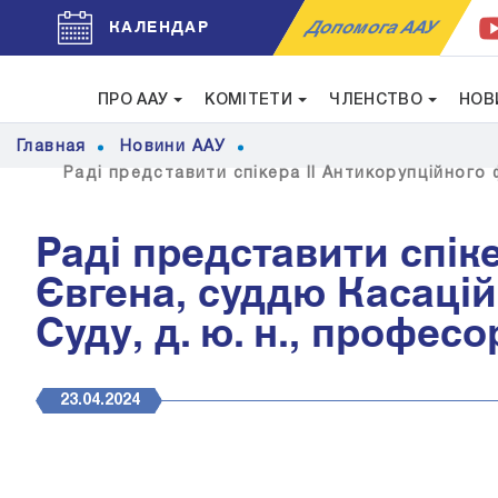
Допомога ААУ
КАЛЕНДАР
ПРО ААУ
КОМІТЕТИ
ЧЛЕНСТВО
НОВ
Главная
Новини ААУ
Раді представити спікера II Антикорупційного 
Раді представити спік
Євгена, суддю Касацій
Суду, д. ю. н., професо
23.04.2024