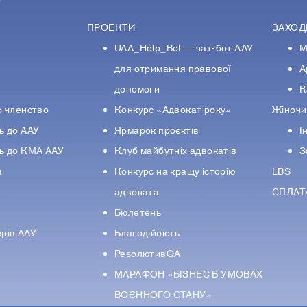
ПРОЕКТИ
ЗАХОД
UAA_Help_Bot — чат-бот ААУ
М
У
для отримання правової
А
допомоги
К
о членство
Конкурс «Адвокат року»
Жіночи
ь до ААУ
Ярмарок проєктів
І
ь до КМА ААУ
Клуб майбутніх адвокатів
З
в
Конкурс на кращу історію
LBS
адвоката
СПЛАТ
Бюлетень
рiв ААУ
Благодійність
РезолютивQA
МАРАФОН «БІЗНЕС В УМОВАХ
ВОЄННОГО СТАНУ»