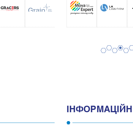
2
4
6
1
3
5
IНФОРМАЦIЙНI