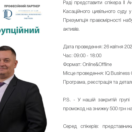
Раді представити спікера II 
Касаційного цивільного суду у
Презумпція правомірності наб
активів.
Дата проведення: 26 квітня 20
Час: 09:00 - 18:00
Формат: Online&Offline
Місце проведення: IQ Business C
Програма, реєстрація та дета
P.S. - У нашій закритій груп
промокод на знижку 500 грн н
Серед спікерів: представники