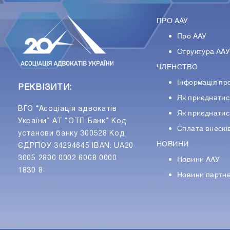
ПРО ААУ
Про ААУ
Структура АА
ЧЛЕНСТВО
Інформація пр
РЕКВІЗИТИ:
Як приєднатис
ВГО “Асоціація адвокатів
Як приєднатис
України” АТ “ОТП Банк” Код
Сплата внескі
установи банку 300528 Код
НОВИНИ
ЄДРПОУ 34294645 IBAN: UA20
Новини ААУ
3005 2800 0002 6008 0000
1830 8
Новини партне