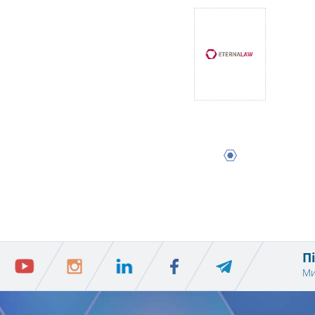
1
П
Ми