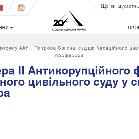
Що ви шукаєте..
ИНИ
ПРО
форуму ААУ - Петрова Євгена, суддю Касаційного цивіл
професора
ера II Антикорупційного 
ного цивільного суду у 
ра