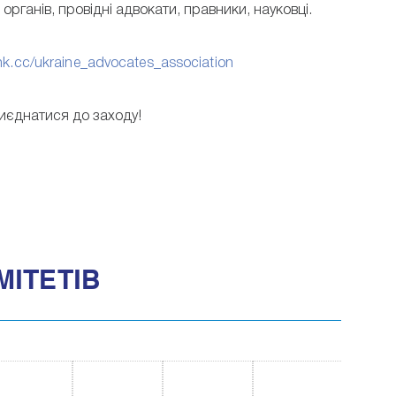
рганів, провідні адвокати, правники, науковці.
ink.cc/ukraine_advocates_association
иєднатися до заходу!
МІТЕТІВ