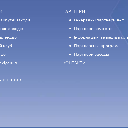
И
ПАРТНЕРИ
айбутні заходи
Генеральні партнери ААУ
рхів заходів
Партнери комiтетiв
алендар
Iнформацiйнi та медіа пар
й клуб
Партнерська програма
нфо
Партнери заходів
асідання
КОНТАКТИ
А ВНЕСКІВ