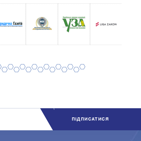
8
10
12
14
16
18
20
7
9
11
13
15
17
19
ПIДПИСАТИСЯ