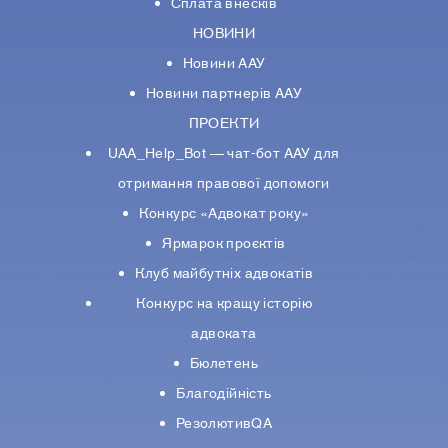
Сплата внесків
НОВИНИ
Новини ААУ
Новини партнерiв ААУ
ПРОЕКТИ
UAA_Help_Bot — чат-бот ААУ для
отримання правової допомоги
Конкурс «Адвокат року»
Ярмарок проєктів
Клуб майбутніх адвокатів
Конкурс на кращу історію
адвоката
Бюлетень
Благодійність
РезолютивQA