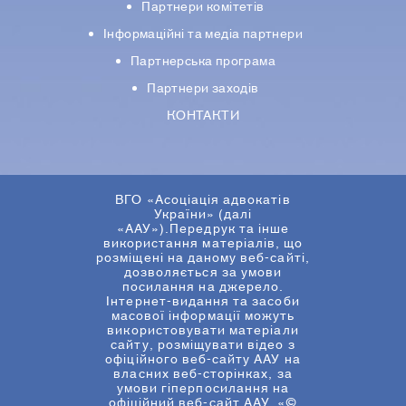
Партнери комiтетiв
Iнформацiйнi та медіа партнери
Партнерська програма
Партнери заходів
КОНТАКТИ
ВГО «Асоціація адвокатів
України» (далі
«ААУ»).Передрук та інше
використання матеріалів, що
розміщені на даному веб-сайті,
дозволяється за умови
посилання на джерело.
Інтернет-видання та засоби
масової інформації можуть
використовувати матеріали
сайту, розміщувати відео з
офіційного веб-сайту ААУ на
власних веб-сторінках, за
умови гіперпосилання на
офіційний веб-сайт ААУ. «©