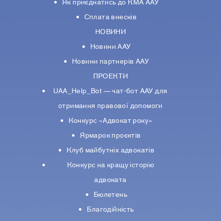
Як приєднатись до КМА ААУ
Сплата внесків
НОВИНИ
Новини ААУ
Новини партнерiв ААУ
ПРОЕКТИ
UAA_Help_Bot — чат-бот ААУ для
отримання правової допомоги
Конкурс «Адвокат року»
Ярмарок проєктів
Клуб майбутніх адвокатів
Конкурс на кращу історію
адвоката
Бюлетень
Благодійність