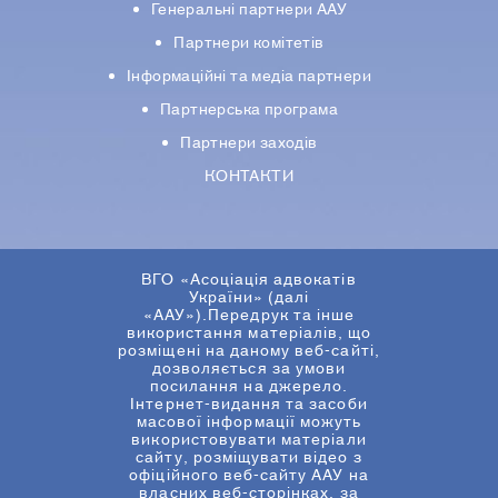
Генеральні партнери ААУ
Партнери комiтетiв
Iнформацiйнi та медіа партнери
Партнерська програма
Партнери заходів
КОНТАКТИ
ВГО «Асоціація адвокатів
України» (далі
«ААУ»).Передрук та інше
використання матеріалів, що
розміщені на даному веб-сайті,
дозволяється за умови
посилання на джерело.
Інтернет-видання та засоби
масової інформації можуть
використовувати матеріали
сайту, розміщувати відео з
офіційного веб-сайту ААУ на
власних веб-сторінках, за