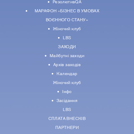
РезолютивQA
МАРАФОН «БІЗНЕС В УМОВАХ
ВОЄННОГО СТАНУ»
Жіночий клуб
LBS
ЗАХОДИ
Майбутні заходи
Архів заходів
Календар
Жіночий клуб
Інфо
Засідання
LBS
СПЛАТА ВНЕСКІВ
ПАРТНЕРИ