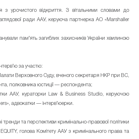
 з урочистого відкриття. З вітальними словами до
аглядової ради ААУ, керуюча партнерка АО «Marshaller
анували пам’ять загиблих захисників України хвилиною
інтерв’ю за участю:
 Палати Верховного Суду, вченого секретаря НКР при ВС,
та, полковника юстиції — респондента;
тки ААУ, кураторки Law & Business Studio, керуючою
ners», адвокатки — інтерв’юерки.
і тренди та перспективи кримінально-правової політики
EQUITY, голова Комітету ААУ з кримінального права та