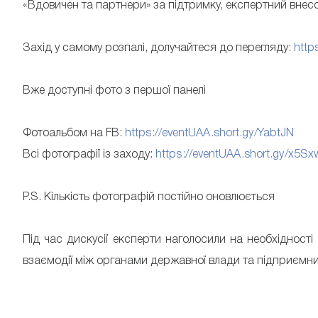
«Вдовичен та партнери» за підтримку, експертний внесок
Захід у самому розпалі, долучайтеся до перегляду:
http
Вже доступні фото з першої панелі
Фотоальбом на FB:
https://eventUAA.short.gy/YabtJN
Всі фотографії із заходу:
https://eventUAA.short.gy/x5Sx
P.S. Кількість фотографій постійно оновлюється
Під час дискусії експерти наголосили на необхідності 
взаємодії між органами державної влади та підприємн