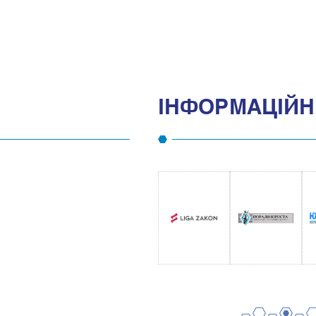
IНФОРМАЦIЙНI