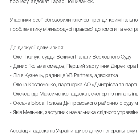
процесу, адвокат Тарас Пошиванюк.
Учасники сесії обговорили ключові тренди кримінально
проблематику міжнародної правової допомоги та екстра
До дискусії долучилися:
- Олег Ткачук, суддя Великої Палати Верховного Суду
- Денис Гюльмагомедов, Перший заступник Директора
- Лілія Кузнець, радниця VB Partners, адвокатка
- Олена Костюченко, партнерка АО «Дмитрієва та партн
- Олександр Максименко, адвокат, експерт із питань інв
- Оксана Бірса, Голова Дніпровського районного суду м
- Яків Мельник, заступник начальника слідчого управлінн
Асоціація адвокатів України щиро дякує генеральному