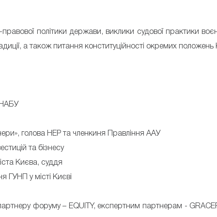
-правової політики держави, виклики судової практики воєнн
диції, а також питання конституційності окремих положень 
 НАБУ
ери», голова НЕР та членкиня Правління ААУ
естицій та бізнесу
іста Києва, суддя
я ГУНП у місті Києві
 партнеру форуму – EQUITY, експертним партнерам - GRACER