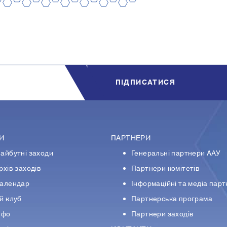
8
10
12
14
16
18
20
7
9
11
13
15
17
19
ПIДПИСАТИСЯ
И
ПАРТНЕРИ
айбутні заходи
Генеральні партнери ААУ
рхів заходів
Партнери комiтетiв
алендар
Iнформацiйнi та медіа пар
й клуб
Партнерська програма
нфо
Партнери заходів