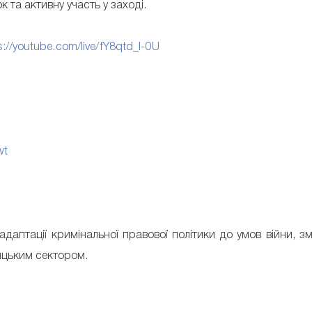
 та активну участь у заході.
s://youtube.com/live/fY8qtd_I-0U
wt
адаптації кримінальної правової політики до умов війни, з
ицьким сектором.