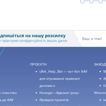
2
4
6
1
3
5
ідпишіться на нашу розсилку
Ваш e-mail
 гарантуємо конфіденційність ваших даних
ПРОЕКТИ
ЗАХОД
UAA_Help_Bot — чат-бот ААУ
М
У
для отримання правової
А
допомоги
К
о членство
Конкурс «Адвокат року»
Жіночи
ь до ААУ
Ярмарок проєктів
І