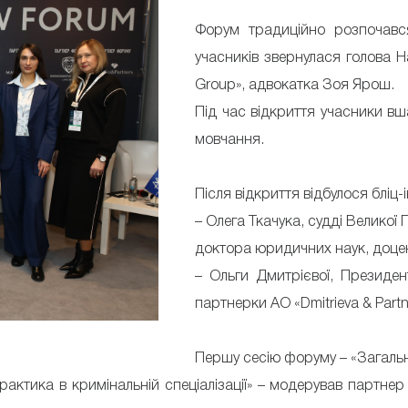
Форум традиційно розпочався
учасників звернулася голова Н
Group», адвокатка Зоя Ярош.
Під час відкриття учасники вш
мовчання.
Після відкриття відбулося бліц-
– Олега Ткачука, судді Великої
доктора юридичних наук, доцен
– Ольги Дмитрієвої, Президен
партнерки АО «Dmitrieva & Part
Першу сесію форуму – «Загальн
ктика в кримінальній спеціалізації» – модерував партнер 