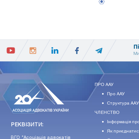
1
П
Ми
ПРО ААУ
Про ААУ
Структура АА
ЧЛЕНСТВО
Інформація пр
РЕКВІЗИТИ:
Як приєднатис
ВГО “Асоціація адвокатів