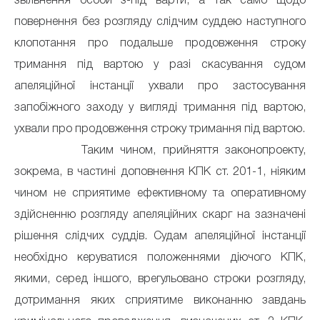
звільнення особи з-під варти, а так само щодо
повернення без розгляду слідчим суддею наступного
клопотання про подальше продовження строку
тримання під вартою у разі скасування судом
апеляційної інстанції ухвали про застосування
запобіжного заходу у вигляді тримання під вартою,
ухвали про продовження строку тримання під вартою.
Таким чином, прийняття законопроекту,
зокрема, в частині доповнення КПК ст. 201-1, ніяким
чином не сприятиме ефективному та оперативному
здійсненню розгляду апеляційних скарг на зазначені
рішення слідчих суддів. Судам апеляційної інстанції
необхідно керуватися положеннями діючого КПК,
якими, серед іншого, врегульовано строки розгляду,
дотримання яких сприятиме виконанню завдань