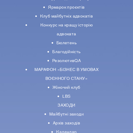
Ярмарок проєктів
Клуб майбутніх адвокатів
Конкурс на кращу історію
адвоката
Бюлетень
Благодійність
РезолютивQA
МАРАФОН «БІЗНЕС В УМОВАХ
ВОЄННОГО СТАНУ»
Жіночий клуб
LBS
ЗАХОДИ
Майбутні заходи
Архів заходів
Календар