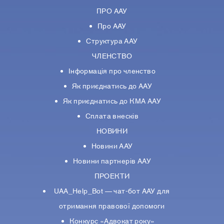
ПРО ААУ
Про ААУ
Структура ААУ
ЧЛЕНСТВО
Інформація про членство
Як приєднатись до ААУ
Як приєднатись до КМА ААУ
Сплата внесків
НОВИНИ
Новини ААУ
Новини партнерiв ААУ
ПРОЕКТИ
UAA_Help_Bot — чат-бот ААУ для
отримання правової допомоги
Конкурс «Адвокат року»