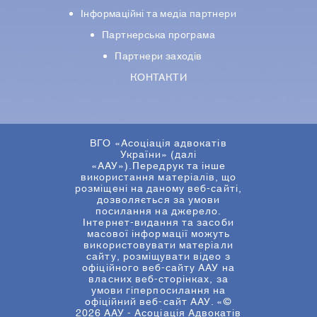
Iнформацiйнi та медіа партнери
Партнерська програма
Партнери заходів
КОНТАКТИ
ВГО «Асоціація адвокатів
України» (далі
«ААУ»).Передрук та інше
використання матеріалів, що
розміщені на даному веб-сайті,
дозволяється за умови
посилання на джерело.
Інтернет-видання та засоби
масової інформації можуть
використовувати матеріали
сайту, розміщувати відео з
офіційного веб-сайту ААУ на
власних веб-сторінках, за
умови гіперпосилання на
офіційний веб-сайт ААУ. «©
2026 ААУ - Асоціація Адвокатів