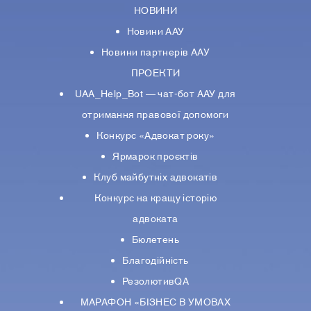
НОВИНИ
Новини ААУ
Новини партнерiв ААУ
ПРОЕКТИ
UAA_Help_Bot — чат-бот ААУ для
отримання правової допомоги
Конкурс «Адвокат року»
Ярмарок проєктів
Клуб майбутніх адвокатів
Конкурс на кращу історію
адвоката
Бюлетень
Благодійність
РезолютивQA
МАРАФОН «БІЗНЕС В УМОВАХ