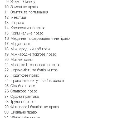
Захист бізнесу
Земельне право
Злиття та поглинання
Інвестиції
IT право
Корпоративне право
Кримінальне право
Медичне та фармацевтичне право
Медіаправо
Міжнародний арбітраж
Міжнародне торгове право
Митне право
Морське і транспортне право
Нерухомість та будівництво
Податкове право
Право інтелектуальної власності
Сімейне право
Спадкове право
Судова практика
Трудове право
Фінансове і банківське право
Цивільне право
White collar crime