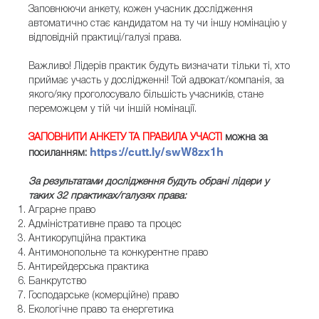
Заповнюючи анкету, кожен учасник дослідження
автоматично стає кандидатом на ту чи іншу номінацію у
відповідній практиці/галузі права.
Важливо! Лідерів практик будуть визначати тільки ті, хто
приймає участь у дослідженні! Той адвокат/компанія, за
якого/яку проголосувало більшість учасників, стане
переможцем у тій чи іншій номінації.
ЗАПОВНИТИ АНКЕТУ ТА ПРАВИЛА УЧАСТІ
можна за
https://cutt.ly/swW8zx1h
посиланням:
За результатами дослідження будуть обрані лідери у
таких 32 практиках/галузях права:
Аграрне право
Адміністративне право та процес
Антикорупційна практика
Антимонопольне та конкурентне право
Антирейдерська практика
Банкрутство
Господарське (комерційне) право
Екологічне право та енергетика