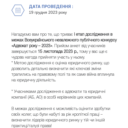
ДАТА ПРОВЕДЕННЯ :
19 грудня 2023 року
Нагадуємо вам про те, що триває
І етап дослідження в
межах Всеукраїнського незалежного публічного конкурсу
«Адвокат року – 2023»
. Прийом анкет від учасників
завершується
15 листопада 2023 р.,
тому у вас ще є
чудова нагода прийняти участь у ньому.
* Метою дослідження є оцінка юридичного ринку, що
дозволить детально визначити які ключові зміни
трапились на правовому полі та як саме війна вплинула
на юридичну діяльність.
* Учасниками дослідження є адвокати та юридичні
компанії (АБ, АО) в особі керівників цих компаній.
В межах дослідження є можливість оцінити здобутки
своїх колег, що були набуті за рік кропіткої праці –
визначити лідерів юридичного ринку у тій чи іншій
практиці/галузі права!