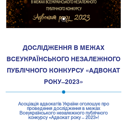
1
ДОСЛІДЖЕННЯ В МЕЖАХ
ВСЕУКРАЇНСЬКОГО НЕЗАЛЕЖНОГО
ПУБЛІЧНОГО КОНКУРСУ «АДВОКАТ
РОКУ ̶ 2023»
Асоціація адвокатів України оголошує про
проведення дослідження в межах
Всеукраїнського незалежного публічного
конкурсу «Адвокат року ̶ 2023»!