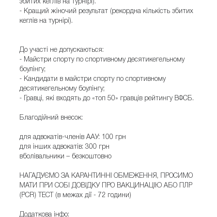
збитих кеглів на турнірі).
- Кращий жіночий результат (рекордна кількість збитих
кеглів на турнірі).
До участі не допускаються:
- Майстри спорту по спортивному десятикегельному
боулінгу;
- Кандидати в майстри спорту по спортивному
десятикегельному боулінгу;
- Гравці, які входять до «топ 50» гравців рейтингу ВФСБ.
Благодійний внесок:
для адвокатів-членів ААУ: 100 грн
для інших адвокатів: 300 грн
вболівальники – безкоштовно
НАГАДУЄМО ЗА КАРАНТИННІ ОБМЕЖЕННЯ, ПРОСИМО
МАТИ ПРИ СОБІ ДОВІДКУ ПРО ВАКЦИНАЦІЮ АБО ПЛР
(PCR) ТЕСТ (в межах дії - 72 години)
Додаткова інфо: