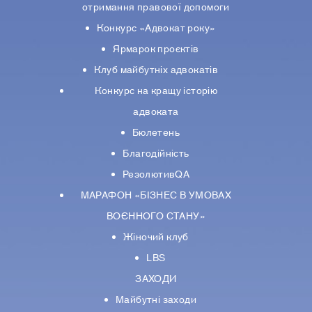
отримання правової допомоги
Конкурс «Адвокат року»
Ярмарок проєктів
Клуб майбутніх адвокатів
Конкурс на кращу історію
адвоката
Бюлетень
Благодійність
РезолютивQA
МАРАФОН «БІЗНЕС В УМОВАХ
ВОЄННОГО СТАНУ»
Жіночий клуб
LBS
ЗАХОДИ
Майбутні заходи