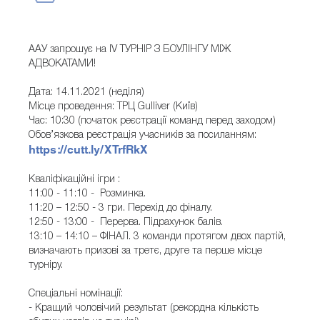
ААУ запрошує на ІV ТУРНІР З БОУЛІНГУ МІЖ
АДВОКАТАМИ!
Дата: 14.11.2021 (неділя)
Місце проведення: ТРЦ Gulliver (Київ)
Час: 10:30 (початок реєстрації команд перед заходом)
Обов’язкова реєстрація учасників за посиланням:
https://cutt.ly/XTrfRkX
Кваліфікаційні ігри :
11:00 - 11:10 - Розминка.
11:20 – 12:50 - 3 гри. Перехід до фіналу.
12:50 - 13:00 - Перерва. Підрахунок балів.
13:10 – 14:10 – ФІНАЛ. 3 команди протягом двох партій,
визначають призові за третє, друге та перше місце
турніру.
Спеціальні номінації:
- Кращий чоловічий результат (рекордна кількість