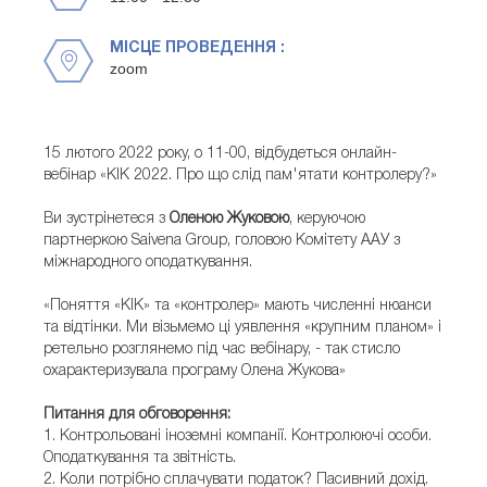
МІСЦЕ ПРОВЕДЕННЯ :
zoom
15 лютого 2022 року, о 11-00, відбудеться онлайн-
вебінар «КІК 2022. Про що слід пам'ятати контролеру?»
Ви зустрінетеся з
Оленою Жуковою
, керуючою
партнеркою Saivena Group, головою Комітету ААУ з
міжнародного оподаткування.
«Поняття «КІК» та «контролер» мають численні нюанси
та відтінки. Ми візьмемо ці уявлення «крупним планом» і
ретельно розглянемо під час вебінару, - так стисло
охарактеризувала програму Олена Жукова»
Питання для обговорення:
1. Контрольовані іноземні компанії. Контролюючі особи.
Оподаткування та звітність.
2. Коли потрібно сплачувати податок? Пасивний дохід.