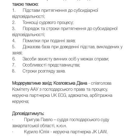
такою темою:
1. Підстави притягнення до субсидіарної
відповідальності;
2. Тонкощі судового процесу;
3. Порядок та строки притягнення до субсидіарної
відповідальності;
4. Помилки при поданні заяв;
5. Доказова база при доведенні підстав, викладених у
заяві;
6. Засоби захисту винних осіб у межах справи;
7. Особливості представництва;
8. Строки розгляду заяв.
Модеруватиме захід: Козловська Діана
- співголова
Комітету ААУ з господарського права та процесу,
керуюча партнерка UK ECG, адвокатка, арбітражна
керуюча;
Доповідатимуть:
· Пригуза Павло – суддя господарського суду
закарпатської області, к.ю.н.
· Курило Юлія - керуюча партнерка JK LAW,