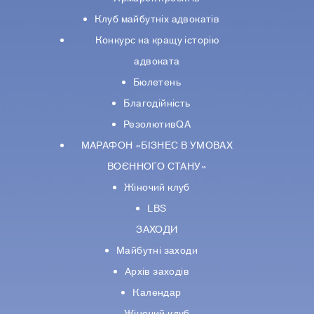
Клуб майбутніх адвокатів
Конкурс на кращу історію
адвоката
Бюлетень
Благодійність
РезолютивQA
МАРАФОН «БІЗНЕС В УМОВАХ
ВОЄННОГО СТАНУ»
Жіночий клуб
LBS
ЗАХОДИ
Майбутні заходи
Архів заходів
Календар
Жіночий клуб