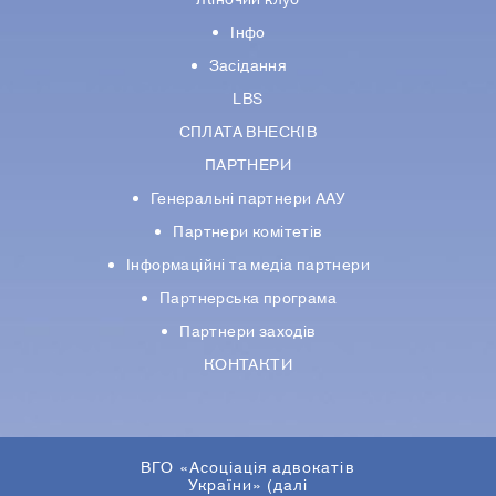
Інфо
Засідання
LBS
СПЛАТА ВНЕСКІВ
ПАРТНЕРИ
Генеральні партнери ААУ
Партнери комiтетiв
Iнформацiйнi та медіа партнери
Партнерська програма
Партнери заходів
КОНТАКТИ
ВГО «Асоціація адвокатів
України» (далі