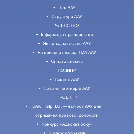
Про ААУ
Структура ААУ
ЧЛЕНСТВО
Інформація про членство
Як приєднатись до ААУ
Як приєднатись до КМА ААУ
Сплата внесків
НОВИНИ
Новини ААУ
Новини партнерiв ААУ
ПРОЕКТИ
UAA_Help_Bot — чат-бот ААУ для
отримання правової допомоги
Конкурс «Адвокат року»
Ярмарок проєктів