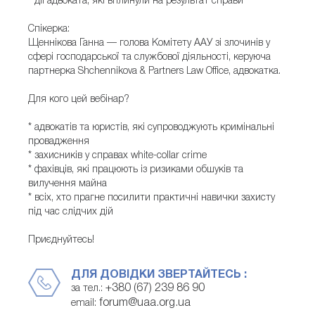
* дії адвоката, які вплинули на результат справи
Спікерка:
Щеннікова Ганна — голова Комітету ААУ зі злочинів у
сфері господарської та службової діяльності, керуюча
партнерка Shchennikova & Partners Law Office, адвокатка.
Для кого цей вебінар?
* адвокатів та юристів, які супроводжують кримінальні
провадження
* захисників у справах white-collar crime
* фахівців, які працюють із ризиками обшуків та
вилучення майна
* всіх, хто прагне посилити практичні навички захисту
під час слідчих дій
Приєднуйтесь!
ДЛЯ ДОВІДКИ ЗВЕРТАЙТЕСЬ :
+380 (67) 239 86 90
за тел.:
forum@uaa.org.ua
email: