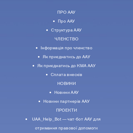
ПРО ААУ
Про ААУ
Структура ААУ
ЧЛЕНСТВО
Інформація про членство
Як приєднатись до ААУ
Як приєднатись до КМА ААУ
Сплата внесків
НОВИНИ
Новини ААУ
Новини партнерiв ААУ
ПРОЕКТИ
UAA_Help_Bot — чат-бот ААУ для
отримання правової допомоги