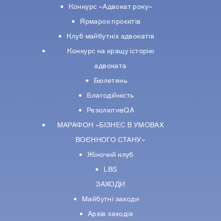
Конкурс «Адвокат року»
Ярмарок проєктів
Клуб майбутніх адвокатів
Конкурс на кращу історію
адвоката
Бюлетень
Благодійність
РезолютивQA
МАРАФОН «БІЗНЕС В УМОВАХ
ВОЄННОГО СТАНУ»
Жіночий клуб
LBS
ЗАХОДИ
Майбутні заходи
Архів заходів