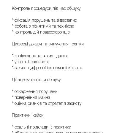
Контроль процедури під час обшуку
* фіксація порушень та відеозапис
* робота з понятими та технікою
* контроль дій правоохоронців
Цифрові докази та вилучення техніки
* копіювання та захист даних
* участь IT-експерта
* захист цифрової інформації клієнта
Дії адвоката після обшуку
* оскарження порушень
* повернення майна
* оцінка ризиків та стратегія захисту
Практичні кейси
* реальні приклади із практики