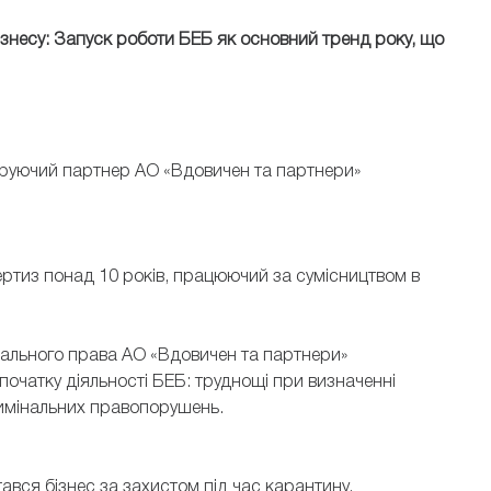
ізнесу: Запуск роботи БЕБ як основний тренд року, що
керуючий партнер АО «Вдовичен та партнери»
ертиз понад 10 років, працюючий за сумісництвом в
інального права АО «Вдовичен та партнери»
очатку діяльності БЕБ: труднощі при визначенні
римінальних правопорушень.
ався бізнес за захистом під час карантину.