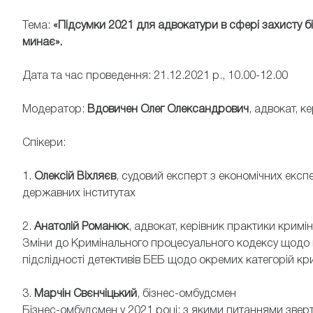
Тема:
«Підсумки 2021 для адвокатури в сфері захисту б
минає».
Дата та час проведення: 21.12.2021 р., 10.00-12.00
Модератор:
Вдовичен Олег Олександрович
, адвокат, 
Спікери:
1.
Олексій
Віхляєв
, судовий експерт з економічних експ
державних інститутах
2.
Анатолій Романюк
, адвокат, керівник практики крим
Зміни до Кримінального процесуального кодексу щодо п
підслідності детективів БЕБ щодо окремих категорій к
3.
Марчін Свєнчіцький
, бізнес-омбудсмен
Бізнес-омбудсмен у 2021 році: з якими питаннями зверт