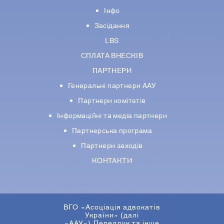
Інфо
Засідання
LBS
СПЛАТА ВНЕСКІВ
ПАРТНЕРИ
Генеральні партнери ААУ
Партнери комiтетiв
Iнформацiйнi та медіа партнери
Партнерська програма
Партнери заходів
КОНТАКТИ
ВГО «Асоціація адвокатів
України» (далі
«ААУ»).Передрук та інше