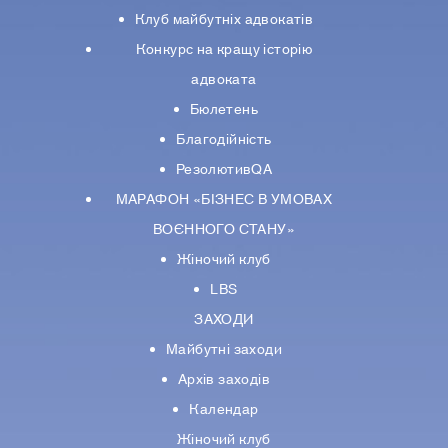
Клуб майбутніх адвокатів
Конкурс на кращу історію
адвоката
Бюлетень
Благодійність
РезолютивQA
МАРАФОН «БІЗНЕС В УМОВАХ
ВОЄННОГО СТАНУ»
Жіночий клуб
LBS
ЗАХОДИ
Майбутні заходи
Архів заходів
Календар
Жіночий клуб