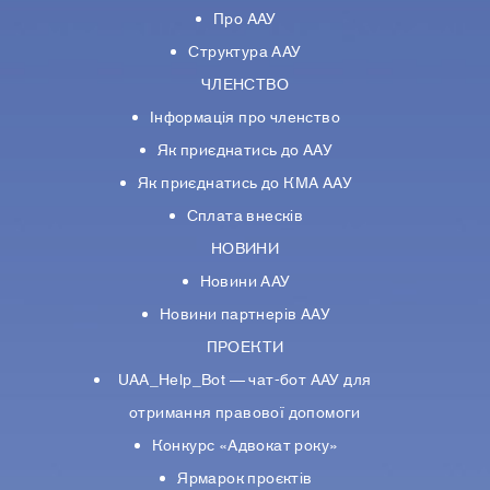
Про ААУ
Структура ААУ
ЧЛЕНСТВО
Інформація про членство
Як приєднатись до ААУ
Як приєднатись до КМА ААУ
Сплата внесків
НОВИНИ
Новини ААУ
Новини партнерiв ААУ
ПРОЕКТИ
UAA_Help_Bot — чат-бот ААУ для
отримання правової допомоги
Конкурс «Адвокат року»
Ярмарок проєктів