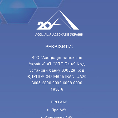
ПIДПИСАТИСЯ
Ваш e-mail
РЕКВІЗИТИ:
ВГО “Асоціація адвокатів
України” АТ “ОТП Банк” Код
установи банку 300528 Код
ЄДРПОУ 34294645 IBAN: UA20
3005 2800 0002 6008 0000
1830 8
ПРО ААУ
Про ААУ
Структура ААУ