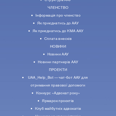
ЧЛЕНСТВО
Інформація про членство
Як приєднатись до ААУ
Як приєднатись до КМА ААУ
Сплата внесків
НОВИНИ
Новини ААУ
Новини партнерiв ААУ
ПРОЕКТИ
UAA_Help_Bot — чат-бот ААУ для
отримання правової допомоги
Конкурс «Адвокат року»
Ярмарок проєктів
Клуб майбутніх адвокатів