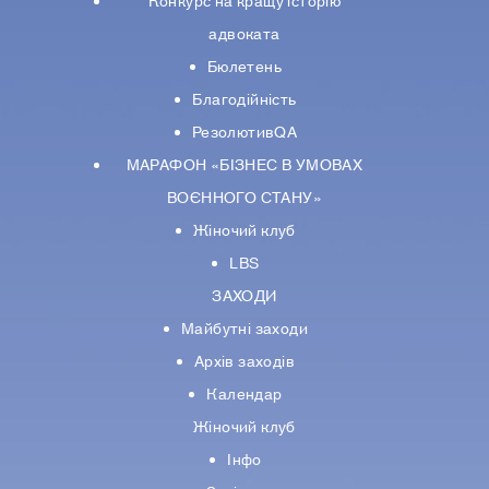
Конкурс на кращу історію
адвоката
Бюлетень
Благодійність
РезолютивQA
МАРАФОН «БІЗНЕС В УМОВАХ
ВОЄННОГО СТАНУ»
Жіночий клуб
LBS
ЗАХОДИ
Майбутні заходи
Архів заходів
Календар
Жіночий клуб
Інфо