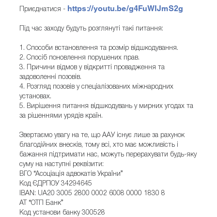
https://youtu.be/g4FuWIJmS2g
Приєднатися -
Під час заходу будуть розглянуті такі питання:
1. Способи встановлення та розмір відшкодування.
2. Спосіб поновлення порушених прав.
3. Причини відмов у відкритті провадження та
задоволенні позовів.
4. Розгляд позовів у спеціалізованих міжнародних
установах.
5. Вирішення питання відшкодувань у мирних угодах та
за рішеннями урядів країн.
Звертаємо увагу на те, що ААУ існує лише за рахунок
благодійних внесків, тому всі, хто має можливість і
бажання підтримати нас, можуть перерахувати будь-яку
суму на наступні реквізити:
ВГО “Асоціація адвокатів України”
Код ЄДРПОУ 34294645
IBAN: UA20 3005 2800 0002 6008 0000 1830 8
АТ “ОТП Банк”
Код установи банку 300528