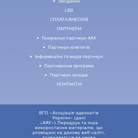
Засідання
LBS
СПЛАТА ВНЕСКІВ
ПАРТНЕРИ
Генеральні партнери ААУ
Партнери комiтетiв
Iнформацiйнi та медіа партнери
Партнерська програма
Партнери заходів
КОНТАКТИ
ВГО «Асоціація адвокатів
України» (далі
«ААУ»).Передрук та інше
використання матеріалів, що
розміщені на даному веб-сайті,
дозволяється за умови