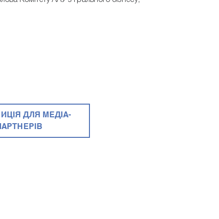
ова Комітету ААУ з грального бізнесу;
ИЦІЯ ДЛЯ МЕДІА-
ПАРТНЕРІВ