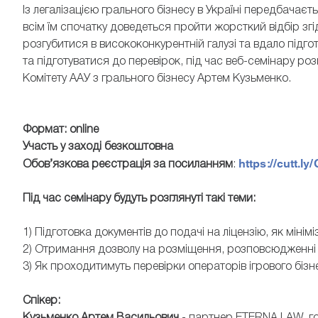
Із легалізацією грального бізнесу в Україні передбачаєть
всім їм спочатку доведеться пройти жорсткий відбір зг
розгубитися в висококонкурентній галузі та вдало підго
та підготуватися до перевірок, під час веб-семінару р
Комітету ААУ з грального бізнесу Артем Кузьменко.
Формат: online
Участь у заході безкоштовна
https://cutt.l
Обов’язкова реєстрація за посиланням
:
Під час семінару будуть розглянуті такі теми:
1) Підготовка документів до подачі на ліцензію, як мінім
2) Отримання дозволу на розміщення, розповсюдженні 
3) Як проходитимуть перевірки операторів ігрового біз
Спікер: