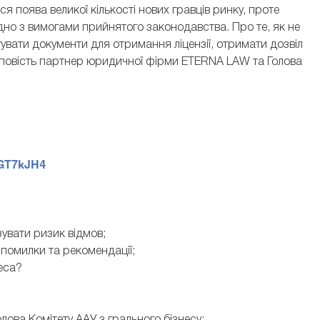
ся поява великої кількості нових гравців ринку, проте
ідно з вимогами прийнятого законодавства. Про те, як не
тувати документи для отримання ліцензії, отримати дозвіл
озповість партнер юридичної фірми ETERNA LAW та Голова
y/GT7kJH4
ізувати ризик відмов;
помилки та рекомендації;
неса?