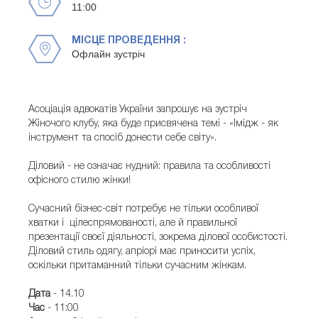
11:00
МІСЦЕ ПРОВЕДЕННЯ :
Офлайн зустріч
Асоціація адвокатів України запрошує на зустріч
Жіночого клубу, яка буде присвячена темі - «Імідж - як
інструмент та спосіб донести себе світу».
Діловий - не означає нудний: правила та особливості
офісного стилю жінки!
Сучасний бізнес-світ потребує не тільки особливої
хватки і цілеспрямованості, але й правильної
презентації своєї діяльності, зокрема ділової особистості.
Діловий стиль одягу, апріорі має приносити успіх,
оскільки притаманний тільки сучасним жінкам.
Дата
- 14.10
Час
- 11:00