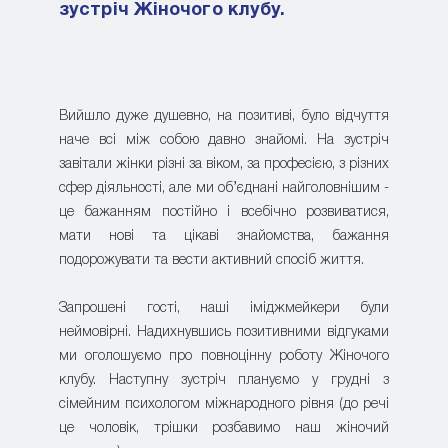
зустріч Жіночого клубу.
Вийшло дуже душевно, на позитиві, було відчуття
наче всі між собою давно знайомі. На зустріч
завітали жінки різні за віком, за професією, з різних
сфер діяльності, але ми об’єднані найголовнішим -
це бажанням постійно і всебічно розвиватися,
мати нові та цікаві знайомства, бажання
подорожувати та вести активний спосіб життя.
Запрошені гості, наші іміджмейкери були
неймовірні. Надихнувшись позитивними відгуками
ми оголошуємо про повноцінну роботу Жіночого
клубу. Наступну зустріч плануємо у грудні з
сімейним психологом міжнародного рівня (до речі
це чоловік, трішки розбавимо наш жіночий