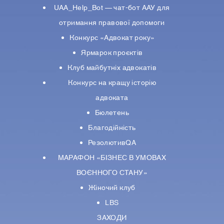
UAA_Help_Bot — чат-бот ААУ для
отримання правової допомоги
Конкурс «Адвокат року»
Ярмарок проєктів
Клуб майбутніх адвокатів
Конкурс на кращу історію
адвоката
Бюлетень
Благодійність
РезолютивQA
МАРАФОН «БІЗНЕС В УМОВАХ
ВОЄННОГО СТАНУ»
Жіночий клуб
LBS
ЗАХОДИ