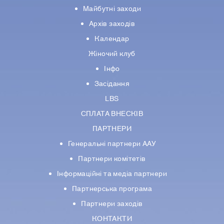
Майбутні заходи
Архів заходів
Календар
Жіночий клуб
Інфо
Засідання
LBS
СПЛАТА ВНЕСКІВ
ПАРТНЕРИ
Генеральні партнери ААУ
Партнери комiтетiв
Iнформацiйнi та медіа партнери
Партнерська програма
Партнери заходів
КОНТАКТИ