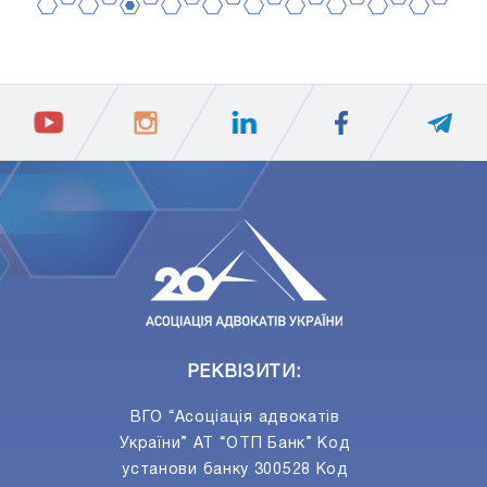
2
4
6
8
10
12
14
16
18
20
1
3
5
7
9
11
13
15
17
19
ПIДПИСАТИСЯ
Ваш e-mail
РЕКВІЗИТИ:
ВГО “Асоціація адвокатів
України” АТ “ОТП Банк” Код
установи банку 300528 Код