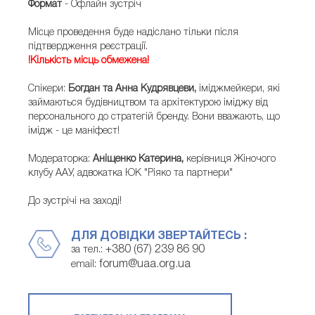
Формат
- Офлайн зустріч
Місце проведення буде надіслано тільки після
підтвердження реєстрації.
!
Кількість місць обмежена
!
Спікери:
Богдан та Анна Кудрявцеви,
іміджмейкери, які
займаються будівництвом та архітектурою іміджу від
персонального до стратегій бренду. Вони вважають, що
імідж - це маніфест!
Модераторка:
Аніщенко Катерина,
керівниця Жіночого
клубу ААУ, адвокатка ЮК "Ріяко та партнери"
До зустрічі на заході!
ДЛЯ ДОВІДКИ ЗВЕРТАЙТЕСЬ :
+380 (67) 239 86 90
за тел.:
forum@uaa.org.ua
email: