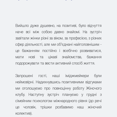
Вийшло дуже душевно, на позитиві, було відчуття
наче всі між собою давно знайомі. На зустріч
завітали жінки різні за віком, за професією, з різних
сфер діяльності, але ми об’єднані найголовнішим -
це бажанням постійно і всебічно розвиватися,
мати нові та цікаві знайомства, бажання
подорожувати та вести активний спосіб життя.
Запрошені гості, наші іміджмейкери були
неймовірні. Надихнувшись позитивними відгуками
ми оголошуємо про повноцінну роботу Жіночого
клубу. Наступну зустріч плануємо у грудні з
сімейним психологом міжнародного рівня (до речі
це чоловік, трішки розбавимо наш жіночий
колектив).