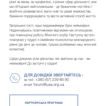
різні за віком, за професією, з різних сфер діяльності, але
ми об’єднані найголовнішим - це бажанням постійно і
всебічно розвиватися, мати нові та цікаві знайомства,
бажання подорожувати та вести активний спосіб життя.
Запрошені гості, наші іміджмейкери були неймовірні.
Надихнувшись позитивними відгуками ми оголошуємо
про повноцінну роботу Жіночого клубу. Наступну зустріч
плануємо у грудні з сімейним психологом міжнародного
рівня (до речі це чоловік, трішки розбавимо наш жіночий
колектив).
Щиро дякуємо усім дівчатам, які завітали до нас - ви
неймовірні! До зустрічі у грудні!
ДЛЯ ДОВІДКИ ЗВЕРТАЙТЕСЬ :
+380 (67) 239 86 90
за тел.:
forum@uaa.org.ua
email:
ПАРТНЕРСЬКА ПРОГРАМА