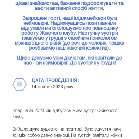
цікаві знайомства, бажання подорожувати та
вести активний спосіб життя.
Запрошені гості, наші іміджмейкери були
неймовірні. Надихнувшись позитивними
відгуками ми оголошуємо про повноцінну
роботу Жіночого клубу. Наступну зустріч
плануємо у грудні з сімейним психологом
міжнародного рівня (до речі це чоловік, трішки
розбавимо наш жіночий колектив).
Щиро дякуємо усім дівчатам, які завітали до
нас - ви неймовірні! До зустрічі у грудні!
ДАТА ПРОВЕДЕННЯ :
14 жовтня 2023 року
Вперше за 2023 рік відбулась жива зустріч Жіночого
клубу.
Вийшло дуже душевно, на позитиві, було відчуття наче
всі між собою давно знайомі. На зустріч завітали жінки