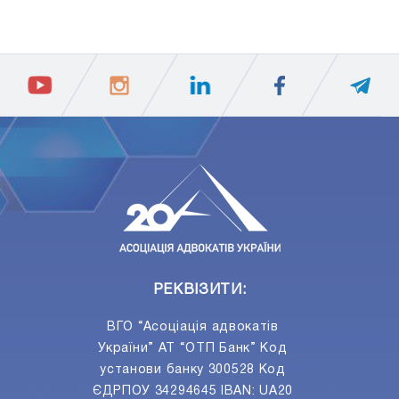
1
3
5
7
9
11
13
15
17
19
ПIДПИСАТИСЯ
Ваш e-mail
РЕКВІЗИТИ:
ВГО “Асоціація адвокатів
України” АТ “ОТП Банк” Код
установи банку 300528 Код
ЄДРПОУ 34294645 IBAN: UA20