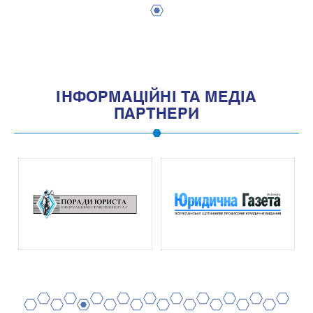
1
IНФОРМАЦIЙНI ТА МЕДIА
ПАРТНЕРИ
2
4
6
8
10
12
14
16
18
20