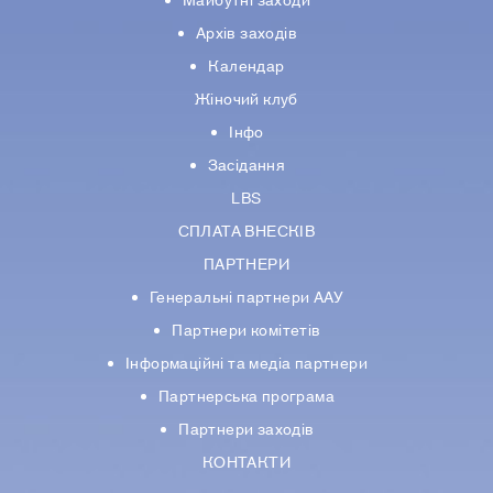
Майбутні заходи
Архів заходів
Календар
Жіночий клуб
Інфо
Засідання
LBS
СПЛАТА ВНЕСКІВ
ПАРТНЕРИ
Генеральні партнери ААУ
Партнери комiтетiв
Iнформацiйнi та медіа партнери
Партнерська програма
Партнери заходів
КОНТАКТИ