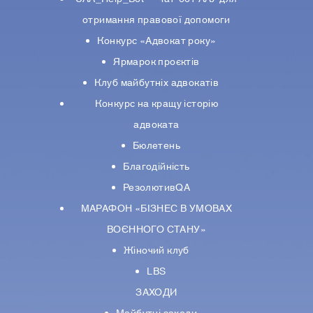
отримання правової допомоги
Конкурс «Адвокат року»
Ярмарок проєктів
Клуб майбутніх адвокатів
Конкурс на кращу історію
адвоката
Бюлетень
Благодійність
РезолютивQA
МАРАФОН «БІЗНЕС В УМОВАХ
ВОЄННОГО СТАНУ»
Жіночий клуб
LBS
ЗАХОДИ