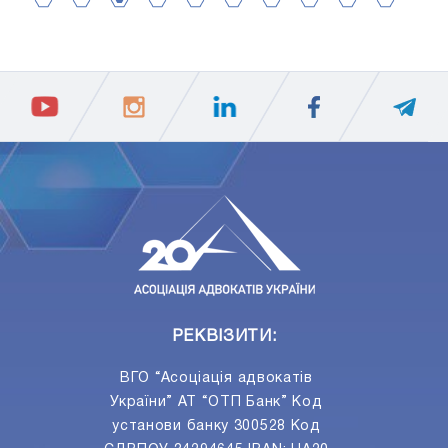
2
4
6
8
10
12
14
16
18
20
1
3
5
7
9
11
13
15
17
19
ПIДПИСАТИСЯ
Ваш e-mail
РЕКВІЗИТИ:
ВГО “Асоціація адвокатів
України” АТ “ОТП Банк” Код
установи банку 300528 Код