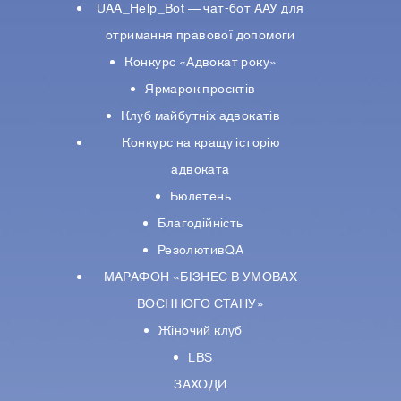
UAA_Help_Bot — чат-бот ААУ для
отримання правової допомоги
Конкурс «Адвокат року»
Ярмарок проєктів
Клуб майбутніх адвокатів
Конкурс на кращу історію
адвоката
Бюлетень
Благодійність
РезолютивQA
МАРАФОН «БІЗНЕС В УМОВАХ
ВОЄННОГО СТАНУ»
Жіночий клуб
LBS
ЗАХОДИ