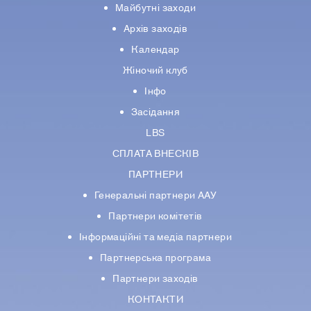
Майбутні заходи
Архів заходів
Календар
Жіночий клуб
Інфо
Засідання
LBS
СПЛАТА ВНЕСКІВ
ПАРТНЕРИ
Генеральні партнери ААУ
Партнери комiтетiв
Iнформацiйнi та медіа партнери
Партнерська програма
Партнери заходів
КОНТАКТИ