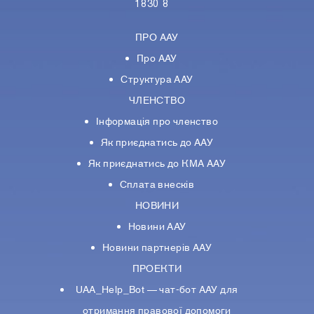
1830 8
ПРО ААУ
Про ААУ
Структура ААУ
ЧЛЕНСТВО
Інформація про членство
Як приєднатись до ААУ
Як приєднатись до КМА ААУ
Сплата внесків
НОВИНИ
Новини ААУ
Новини партнерiв ААУ
ПРОЕКТИ
UAA_Help_Bot — чат-бот ААУ для
отримання правової допомоги