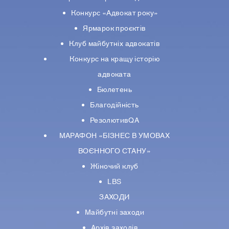
Конкурс «Адвокат року»
Ярмарок проєктів
Клуб майбутніх адвокатів
Конкурс на кращу історію
адвоката
Бюлетень
Благодійність
РезолютивQA
МАРАФОН «БІЗНЕС В УМОВАХ
ВОЄННОГО СТАНУ»
Жіночий клуб
LBS
ЗАХОДИ
Майбутні заходи
Архів заходів