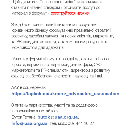
Щоб дивитися Online трансляцію
*ви не зможете
ставити питання спікерам / отримати доступ до
матеріалів форуму*
-
реєструйтеся нижче!
Захід буде присвячений питанням просування
юридичного бізнесу, формуванню правильної стратегії
розвитку, засобам залучення нових клієнтів, маркетингу
та PR юридичних послуг, а також новим ресурсам та
можливостям для адвокатів.
Участь у форумі візьмуть провідні адвокати, in-house
юристи, керуючi партнери юридичних фірм, СЕО,
маркетологи та PR-спеціалісти, директори з розвитку,
фахівці з кібербезпеки, експерти, науковці та інші.
ААУ в соцмережах:
https://taplink.cc/ukraine_advocates_association
З питань партнерства, участі та за додатковою
інформацією звертайтеся:
butok@uaa.org.ua
Буток Тетяна,
,
info@uaa.org.ua
, тел. моб.: 067 441 10 27