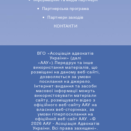
Iнформацiйнi та медіа партнери
Партнерська програма
Партнери заходів
КОНТАКТИ
ВГО «Асоціація адвокатів
України» (далі
«ААУ»).Передрук та інше
використання матеріалів, що
розміщені на даному веб-сайті,
дозволяється за умови
посилання на джерело.
Інтернет-видання та засоби
масової інформації можуть
використовувати матеріали
сайту, розміщувати відео з
офіційного веб-сайту ААУ на
власних веб-сторінках, за
умови гіперпосилання на
офіційний веб-сайт ААУ. «©
2026 ААУ - Асоціація Адвокатів
України. Всі права захищені».