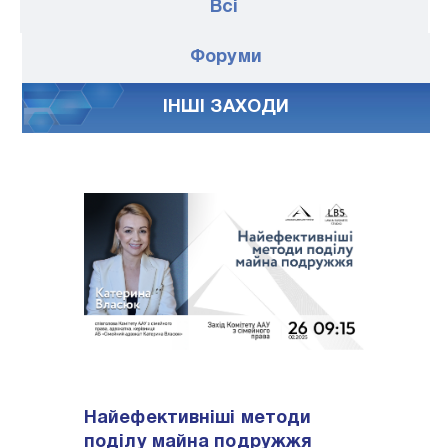
Всі
Форуми
IНШI ЗАХОДИ
Найефективніші методи
поділу майна подружжя