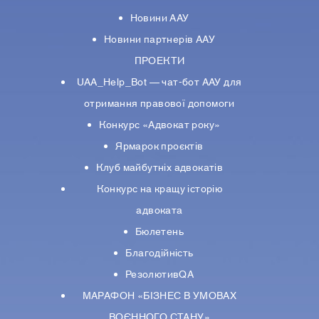
Новини ААУ
Новини партнерiв ААУ
ПРОЕКТИ
UAA_Help_Bot — чат-бот ААУ для
отримання правової допомоги
Конкурс «Адвокат року»
Ярмарок проєктів
Клуб майбутніх адвокатів
Конкурс на кращу історію
адвоката
Бюлетень
Благодійність
РезолютивQA
МАРАФОН «БІЗНЕС В УМОВАХ
ВОЄННОГО СТАНУ»