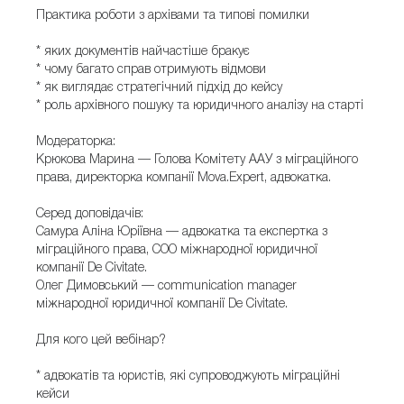
Практика роботи з архівами та типові помилки
* яких документів найчастіше бракує
* чому багато справ отримують відмови
* як виглядає стратегічний підхід до кейсу
* роль архівного пошуку та юридичного аналізу на старті
Модераторка:
Крюкова Марина — Голова Комітету ААУ з міграційного
права, директорка компанії Mova.Expert, адвокатка.
Серед доповідачів:
Самура Аліна Юріївна — адвокатка та експертка з
міграційного права, COO міжнародної юридичної
компанії De Civitate.
Олег Димовський — communication manager
міжнародної юридичної компанії De Civitate.
Для кого цей вебінар?
* адвокатів та юристів, які супроводжують міграційні
кейси