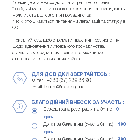
* фахівців з міжнародного та міграційного права
* осіб, які мають литовське походження та розглядають
можливість відновлення громадянства
* всіх, хто цікавиться питаннями легалізації та статусу в
ЄС
Приєднуйтесь, щоб отримати практичні роз’яснення
щодо відновлення литовського громадянства,
актуальних юридичних нюансів та можливих
альтернатив для складних кейсів!
ДЛЯ ДОВІДКИ ЗВЕРТАЙТЕСЬ :
+380 (67) 239 86 90
за тел.:
forum@uaa.org.ua
email:
БЛАГОДІЙНИЙ ВНЕСОК ЗА УЧАСТЬ :
Безкоштовна реєстрація на Online -
0
грн.
Донат за бажанням (Участь Online) -
100
грн.
Донат за бажанням (Участь Online) -
300