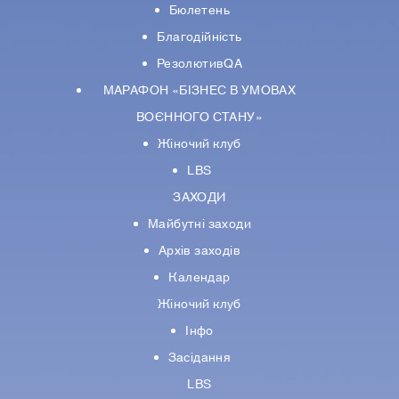
Бюлетень
Благодійність
РезолютивQA
МАРАФОН «БІЗНЕС В УМОВАХ
ВОЄННОГО СТАНУ»
Жіночий клуб
LBS
ЗАХОДИ
Майбутні заходи
Архів заходів
Календар
Жіночий клуб
Інфо
Засідання
LBS