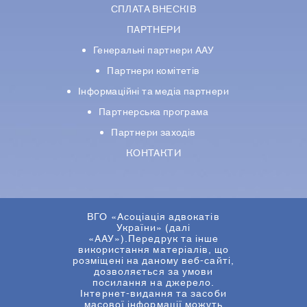
СПЛАТА ВНЕСКІВ
ПАРТНЕРИ
Генеральні партнери ААУ
Партнери комiтетiв
Iнформацiйнi та медіа партнери
Партнерська програма
Партнери заходів
КОНТАКТИ
ВГО «Асоціація адвокатів
України» (далі
«ААУ»).Передрук та інше
використання матеріалів, що
розміщені на даному веб-сайті,
дозволяється за умови
посилання на джерело.
Інтернет-видання та засоби
масової інформації можуть