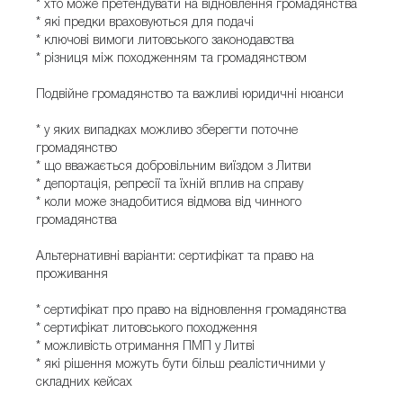
* хто може претендувати на відновлення громадянства
* які предки враховуються для подачі
* ключові вимоги литовського законодавства
* різниця між походженням та громадянством
Подвійне громадянство та важливі юридичні нюанси
* у яких випадках можливо зберегти поточне
громадянство
* що вважається добровільним виїздом з Литви
* депортація, репресії та їхній вплив на справу
* коли може знадобитися відмова від чинного
громадянства
Альтернативні варіанти: сертифікат та право на
проживання
* сертифікат про право на відновлення громадянства
* сертифікат литовського походження
* можливість отримання ПМП у Литві
* які рішення можуть бути більш реалістичними у
складних кейсах