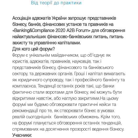
Від теорії до практики
Асоціація адвокатів України запрошує представників
бізнесу, банків, фінансових установ та правників на
«Banking&Compliance 2020 A2B Forum» для обговорення
найактуальніших фінансово-банківських питань, питань
захисту та управлінню капіталами.
Для кого цей форум?
Форум є унікальнім майданчиком, що об'єднує як
юристів, адвокатів, правників, науковців, так і
представників бізнесу, фінансового та банківського
сектору, та державних органів. Гроші і капітал вимагають
як юридичного супроводу, так і професійного банкінгу та
комплаєнса. Тенденції останніх років такі, що банки
фактично стали воротами для бізнесу, які можуть бути
відкритими навстіж, або наглухо закритими.На цьому
форумі ми будемо обговорювати практичні кейси та
рекомендації про те, як створювати бізнес в умовах
реалій сьогоднішніх банківських обмежень. Крім того,
на форумі планується обговорення останніх тенденцій,
спрямованих на досягнення прозорості ведення бізнесу.
Учасники: