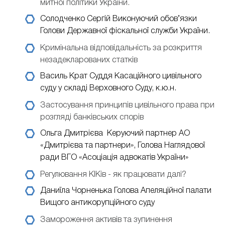
митної політики України.
Солодченко Сергій
Виконуючий обов’язки
Голови Державної фіскальної служби України.
Кримінальна відповідальність за розкриття
незадекларованих статків
Василь Крат
Суддя Касаційного цивільного
суду у складі Верховного Суду, к.ю.н.
Застосування принципів цивільного права при
розгляді банківських спорів
Ольга Дмитрієва
Керуючий партнер АО
«Дмитрієва та партнери», Голова Наглядової
ради ВГО «Асоціація адвокатів України»
Регулювання КІКів - як працювати далі?
Даниїла Чорненька
Голова Апеляційної палати
Вищого антикорупційного суду
Замороження активів та зупинення