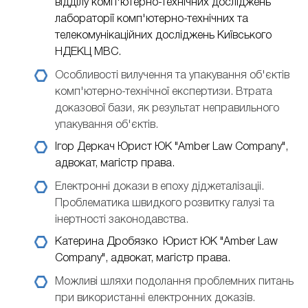
відділу комп'ютерно-технічних досліджень
лабораторії комп'ютерно-технічних та
телекомунікаційних досліджень Київського
НДЕКЦ МВС.
Особливості вилучення та упакування об'єктів
комп'ютерно-технічної експертизи. Втрата
доказової бази, як результат неправильного
упакування об'єктів.
Ігор Деркач
Юрист ЮК "Amber Law Company",
адвокат, магістр права.
Електронні докази в епоху діджеталізаціі.
Проблематика швидкого розвитку галузі та
інертності законодавства.
Катерина Дробязко
Юрист ЮК "Amber Law
Company", адвокат, магістр права.
Можливі шляхи подолання проблемних питань
при використанні електронних доказів.