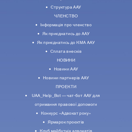
Структура ААУ
ЧЛЕНСТВО
Інформація про членство
Як приєднатись до ААУ
Як приєднатись до КМА ААУ
Сплата внесків
НОВИНИ
Новини ААУ
Новини партнерiв ААУ
ПРОЕКТИ
UAA_Help_Bot — чат-бот ААУ для
отримання правової допомоги
Конкурс «Адвокат року»
Ярмарок проєктів
Клуб майбутніх адвокатів