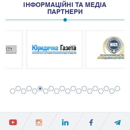
IНФОРМАЦIЙНI ТА МЕДIА
ПАРТНЕРИ
2
4
6
8
10
12
14
16
18
20
1
3
5
7
9
11
13
15
17
19