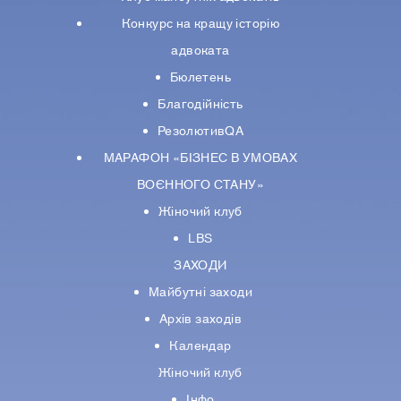
Конкурс на кращу історію
адвоката
Бюлетень
Благодійність
РезолютивQA
МАРАФОН «БІЗНЕС В УМОВАХ
ВОЄННОГО СТАНУ»
Жіночий клуб
LBS
ЗАХОДИ
Майбутні заходи
Архів заходів
Календар
Жіночий клуб
Інфо