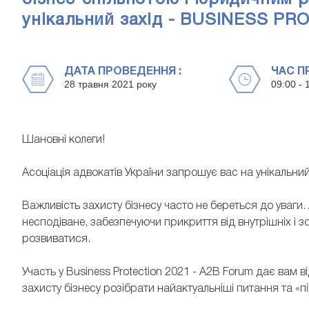
унікальний захід - BUSINESS P
ДАТА ПРОВЕДЕННЯ :
ЧАС П
28 травня 2021 року
09:00 - 
Шановні колеги!
Асоціація адвокатів України запрошує вас на унікальн
Важливість захисту бізнесу часто не береться до уваги
несподіване, забезпечуючи прикриття від внутрішніх і 
розвиватися.
ОЛЬГ
СЕМЕН ХАНІН
Участь у Business Protection 2021 - A2B Forum дає вам
Керуюча парт
захисту бізнесу розібрати найактуальніші питання та «п
Керуючий партнер ЮК «Amber Law Company»,
Партнери», адв
член Правління ААУ, к.е.н.
ради ААУ, менто
S