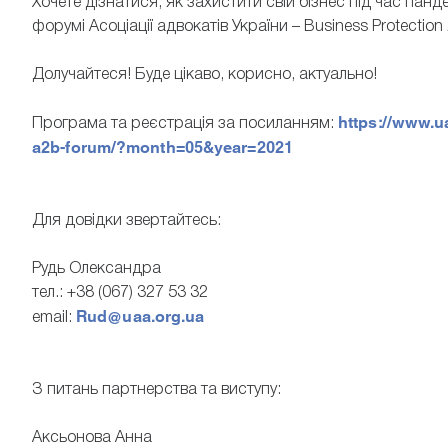
Хочете дізнатися, як захистити свій бізнес під час пан
форумі Асоціації адвокатів України – Business Protection
Долучайтеся! Буде цікаво, корисно, актуально!
https://www.u
Програма та реєстрація за посиланням:
a2b-forum/?month=05&year=2021
Для довідки звертайтесь:
Рудь Олександра
тел.: +38 (067) 327 53 32
Rud@uaa.org.ua
email:
З питань партнерства та виступу:
Аксьонова Анна