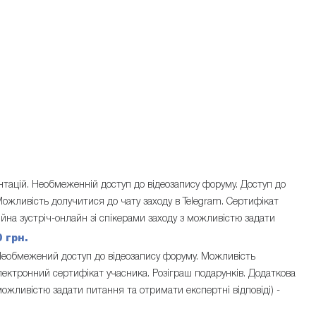
нтацій. Необмеженній доступ до відеозапису форуму. Доступ до
ожливість долучитися до чату заходу в Telegram. Сертифікат
ійна зустріч-онлайн зі спікерами заходу з можливістю задати
0 грн.
 Необмежений доступ до відеозапису форуму. Можливість
Електронний сертифікат учасника. Розіграш подарунків. Додаткова
 можливістю задати питання та отримати експертні відповіді) -