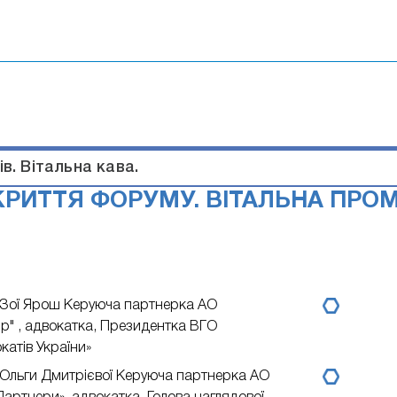
в. Вітальна кава.
КРИТТЯ ФОРУМУ. ВІТАЛЬНА ПРО
 Зої Ярош
Керуюча партнерка АО
oup" , адвокатка, Президентка ВГО
катів України»
 Ольги Дмитрієвої
Керуюча партнерка АО