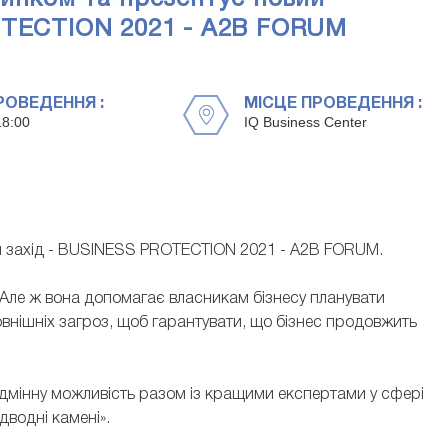
ROTECTION 2021 - A2B FORUM
РОВЕДЕННЯ :
МІСЦЕ ПРОВЕДЕННЯ :
18:00
IQ Business Center
ий захід - BUSINESS PROTECTION 2021 - A2B FORUM.
. Але ж вона допомагає власникам бізнесу планувати
зовнішніх загроз, щоб гарантувати, що бізнес продовжить
А ДМИТРІЄВА
ЗОЯ ЯРОШ
 відмінну можливість разом із кращими експертами у сфері
нерка АО «Дмитрієва та
Керуюча партнерка АО "Marshalle
ідводні камені».
окатка, Голова наглядової
адвокатка, Президентка ВГО «
рка проєктів LAW BUSINESS
адвокатів України»
TUDIO (LBS)