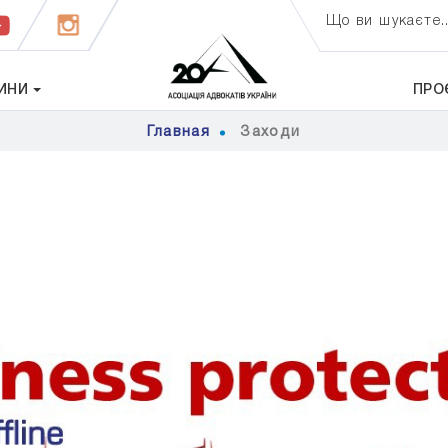
Що ви шукаєте..
ИНИ
ПРО
Главная
Заходи