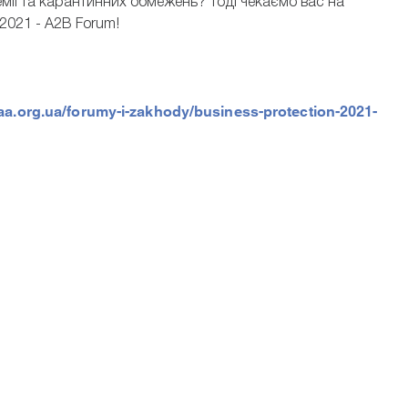
демії та карантинних обмежень? Тоді чекаємо вас на
 2021 - A2B Forum!
aa.org.ua/forumy-i-zakhody/business-protection-2021-