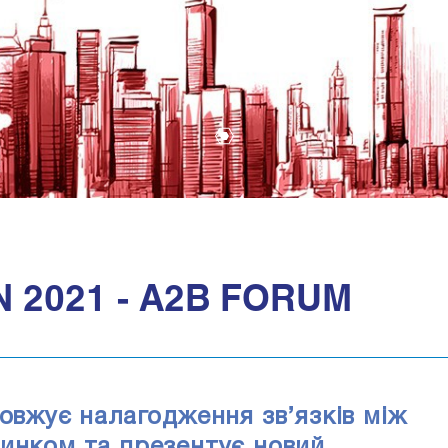
1
 2021 - A2B FORUM
довжує налагодження зв’язків між
ринком та презентує новий