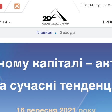
Що ви шукаєте..
ИНИ
ПРО
Главная
Заходи
ному капіталі – а
а сучасні тенденц
16 вересня 2021 року