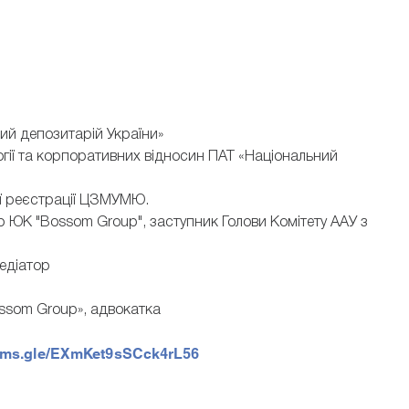
ий депозитарій України»
огії та корпоративних відносин ПАТ «Національний
ої реєстрації ЦЗМУМЮ.
ер ЮК "Bossom Group", заступник Голови Комітету ААУ з
Медіатор
ssom Group», адвокатка
orms.gle/EXmKet9sSCck4rL56