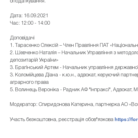
оподаткування.
Дата: 16.09.2021
Час: 12:00 - 14:00
Доповідачі
1. Тарасенко Олексій – Член Правління ПАТ «Національн
2. Шевченко Наталія – Начальник Управління з методол
депозитарій України»
3. Брагінський Артем - Начальник управління державн
3. Коломійцева Діана - к.ю.н., адвокат, керуючий партн
аграрного права
5. Волинець Вероніка - Радник АФ "Інпраксі", Адвокат, 
Модератор: Спиридонова Катерина, партнерка АО «Bo
https://f
Участь безкоштовна, реєстрація обов"язкова