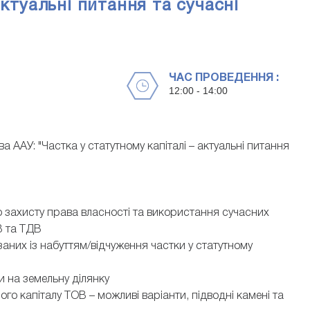
актуальні питання та сучасні
ЧАС ПРОВЕДЕННЯ :
12:00 - 14:00
 ААУ: "Частка у статутному капіталі – актуальні питання
о захисту права власності та використання сучасних
В та ТДВ
заних із набуттям/відчуження частки у статутному
и на земельну ділянку
го капіталу ТОВ – можливі варіанти, підводні камені та