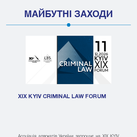
МАЙБУТНІ ЗАХОДИ
XIX KYIV CRIMINAL LAW FORUM
Асоціація адвокатів України запрошує на XIX KYIV