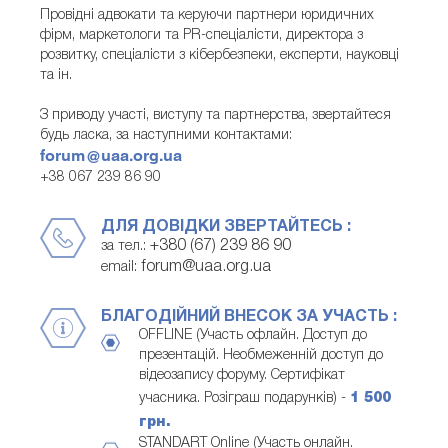
Провідні адвокати та керуючи партнери юридичних
фірм, маркетологи та PR-спеціалісти, директора з
розвитку, спеціалісти з кібербезпеки, експерти, науковці
та ін.
З приводу участі, виступу та партнерства, звертайтеся
будь ласка, за наступними контактами:
forum@uaa.org.ua
+38 067 239 86 90
ДЛЯ ДОВІДКИ ЗВЕРТАЙТЕСЬ :
+380 (67) 239 86 90
за тел.:
forum@uaa.org.ua
email:
БЛАГОДІЙНИЙ ВНЕСОК ЗА УЧАСТЬ :
OFFLINE (Участь офлайн. Доступ до
презентацій. Необмеженній доступ до
відеозапису форуму. Сертифікат
учасника. Розіграш подарунків) -
1 500
грн.
STANDART Online (Участь онлайн.