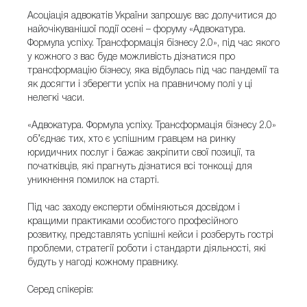
Асоціація адвокатів України запрошує вас долучитися до
найочікуванішої події осені – форуму «Адвокатура.
Формула успіху. Трансформація бізнесу 2.0», під час якого
у кожного з вас буде можливість дізнатися про
трансформацію бізнесу, яка відбулась під час пандемії та
як досягти і зберегти успіх на правничому полі у ці
нелегкі часи.
«Адвокатура. Формула успіху. Трансформація бізнесу 2.0»
об’єднає тих, хто є успішним гравцем на ринку
юридичних послуг і бажає закріпити свої позиції, та
початківців, які прагнуть дізнатися всі тонкощі для
уникнення помилок на старті.
Під час заходу експерти обміняються досвідом і
кращими практиками особистого професійного
розвитку, представлять успішні кейси і розберуть гострі
проблеми, стратегії роботи і стандарти діяльності, які
будуть у нагоді кожному правнику.
Серед спікерів: