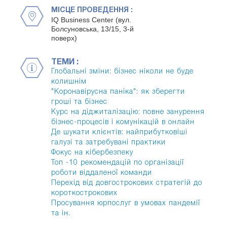
МІСЦЕ ПРОВЕДЕННЯ :
IQ Business Center (вул.
Болсуновська, 13/15, 3-й
поверх)
ТЕМИ :
Глобальні зміни: бізнес ніколи не буде
колишнім
"Коронавірусна паніка": як зберегти
гроші та бізнес
Курс на діджиталізацію: повне занурення
бізнес-процесів і комунікацій в онлайн
Де шукати клієнтів: найприбутковіші
галузі та затребувані практики
Фокус на кібербезпеку
Топ -10 рекомендацій по організації
роботи віддаленої команди
Перехід від довгострокових стратегій до
короткострокових
Просування юрпослуг в умовах пандемії
та ін.