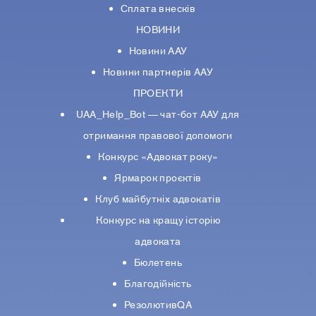
Сплата внесків
НОВИНИ
Новини ААУ
Новини партнерiв ААУ
ПРОЕКТИ
UAA_Help_Bot — чат-бот ААУ для
отримання правової допомоги
Конкурс «Адвокат року»
Ярмарок проєктів
Клуб майбутніх адвокатів
Конкурс на кращу історію
адвоката
Бюлетень
Благодійність
РезолютивQA