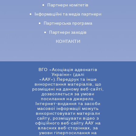
Партнери комiтетiв
Iнформацiйнi та медіа партнери
Партнерська програма
Партнери заходів
КОНТАКТИ
ВГО «Асоціація адвокатів
України» (далі
«ААУ»).Передрук та інше
використання матеріалів, що
розміщені на даному веб-сайті,
дозволяється за умови
посилання на джерело.
Інтернет-видання та засоби
масової інформації можуть
використовувати матеріали
сайту, розміщувати відео з
офіційного веб-сайту ААУ на
власних веб-сторінках, за
умови гіперпосилання на