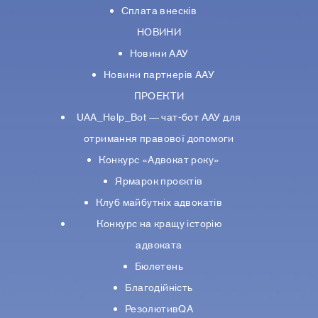
Сплата внесків
НОВИНИ
Новини ААУ
Новини партнерiв ААУ
ПРОЕКТИ
UAA_Help_Bot — чат-бот ААУ для
отримання правової допомоги
Конкурс «Адвокат року»
Ярмарок проєктів
Клуб майбутніх адвокатів
Конкурс на кращу історію
адвоката
Бюлетень
Благодійність
РезолютивQA