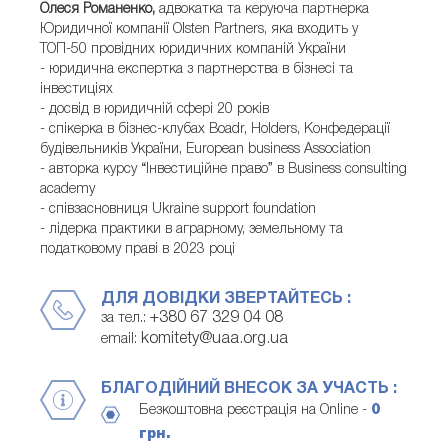
Олеся Романенко,
адвокатка та керуюча партнерка
Юридичної компанії Olsten Partners, яка входить у
ТОП-50 провідних юридичних компаній України
- юридична експертка з партнерства в бізнесі та
інвестиціях
- досвід в юридичній сфері 20 років
- спікерка в бізнес-клубах Boadr, Holders, Конфедерації
будівельників України, European business Association
- авторка курсу “Інвестиційне право” в Business consulting
academy
- співзасновниця Ukraine support foundation
- лідерка практики в аграрному, земельному та
податковому праві в 2023 році
ДЛЯ ДОВІДКИ ЗВЕРТАЙТЕСЬ :
+380 67 329 04 08
за тел.:
komitety@uaa.org.ua
email:
БЛАГОДІЙНИЙ ВНЕСОК ЗА УЧАСТЬ :
Безкоштовна реєстрація на Online -
0
грн.