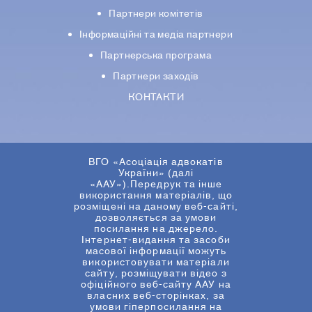
Партнери комiтетiв
Iнформацiйнi та медіа партнери
Партнерська програма
Партнери заходів
КОНТАКТИ
ВГО «Асоціація адвокатів
України» (далі
«ААУ»).Передрук та інше
використання матеріалів, що
розміщені на даному веб-сайті,
дозволяється за умови
посилання на джерело.
Інтернет-видання та засоби
масової інформації можуть
використовувати матеріали
сайту, розміщувати відео з
офіційного веб-сайту ААУ на
власних веб-сторінках, за
умови гіперпосилання на