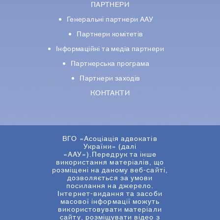
ПАРТНЕРИ
Генеральні партнери ААУ
Партнери комiтетiв
Iнформацiйнi та медіа партнери
Партнерська програма
Партнери заходів
КОНТАКТИ
ВГО «Асоціація адвокатів
України» (далі
«ААУ»).Передрук та інше
використання матеріалів, що
розміщені на даному веб-сайті,
дозволяється за умови
посилання на джерело.
Інтернет-видання та засоби
масової інформації можуть
використовувати матеріали
сайту, розміщувати відео з