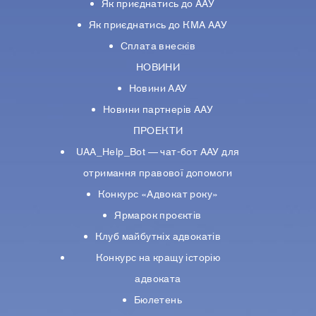
Як приєднатись до ААУ
Як приєднатись до КМА ААУ
Сплата внесків
НОВИНИ
Новини ААУ
Новини партнерiв ААУ
ПРОЕКТИ
UAA_Help_Bot — чат-бот ААУ для
отримання правової допомоги
Конкурс «Адвокат року»
Ярмарок проєктів
Клуб майбутніх адвокатів
Конкурс на кращу історію
адвоката
Бюлетень