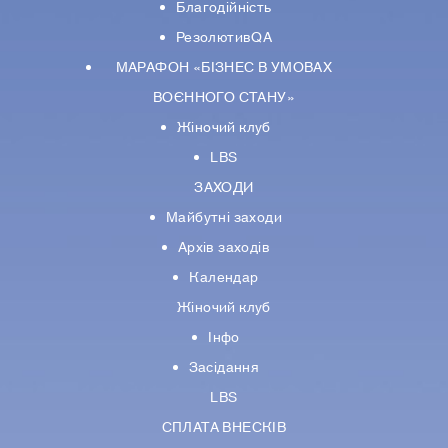
Благодійність
РезолютивQA
МАРАФОН «БІЗНЕС В УМОВАХ
ВОЄННОГО СТАНУ»
Жіночий клуб
LBS
ЗАХОДИ
Майбутні заходи
Архів заходів
Календар
Жіночий клуб
Інфо
Засідання
LBS
СПЛАТА ВНЕСКІВ