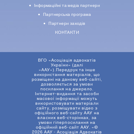
Iнформацiйнi та медіа партнери
Партнерська програма
Партнери заходів
КОНТАКТИ
ВГО «Асоціація адвокатів
України» (далі
«ААУ»).Передрук та інше
використання матеріалів, що
розміщені на даному веб-сайті,
дозволяється за умови
посилання на джерело.
Інтернет-видання та засоби
масової інформації можуть
використовувати матеріали
сайту, розміщувати відео з
офіційного веб-сайту ААУ на
власних веб-сторінках, за
умови гіперпосилання на
офіційний веб-сайт ААУ. «©
2026 ААУ - Асоціація Адвокатів