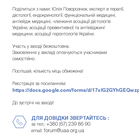
Поділиться з нами: Юлія Поворознюк, експерт в терапії,
дієтології, ендокринології, функціональній медицині,
антіейдж медицині, членкиня асоціації дієтологів
України, асоціації превентивної та антіейджинг
медицини, асоціації геронтологів України.
Участь у заході безкоштовна.
Замовлення у закладі оплачуються учасниками
самостійно.
Поспішай, кількість міць обмежена!
Реєстрація за посиланням:
https://docs.google.com/forms/d/17xlG2GYhGEQw
До зустрічі на заході!
ДЛЯ ДОВІДКИ ЗВЕРТАЙТЕСЬ :
+380 (67) 239 86 90
за тел.:
forum@uaa.org.ua
email: