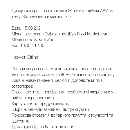
Дискусія за ранковою кавою з Жіночим клубом ААУ на
тему: «Харчування в мегаполісі»
Дата: 15.09.2021
Місце: ресторан «Буффаліно» (Kyiv Food Market, вул.
Московська 8, м. Київ)
Час: 10.00 - 12.00
Формат: Offline
Основи здорового харчування, ваша щоденна тарілка;
Як організувати режим та 80% збалансованого раціону;
Фізичні навантаження, целюліт, дряблість м'язів,
остеопороз;
Стрес, кортизол, переїдання, проблеми зі здоров'ям: як
вийти з порочного кола;
Харчування та продуктивність;
Щорічні чек-апи важливо і як трактувати;
Покрокова стратегія до гарного почуття, стрункості та
здоров'я;
Дамо відповіді на Ваші запитання.