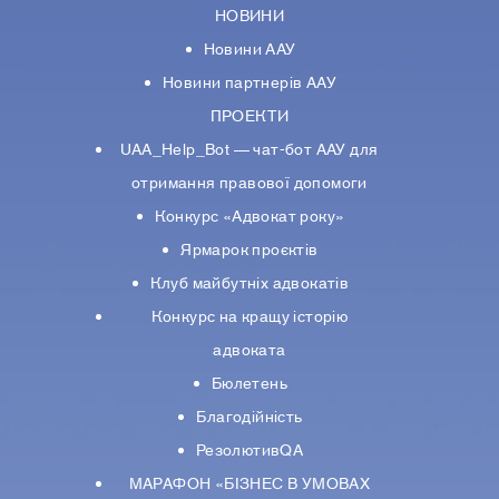
НОВИНИ
Новини ААУ
Новини партнерiв ААУ
ПРОЕКТИ
UAA_Help_Bot — чат-бот ААУ для
отримання правової допомоги
Конкурс «Адвокат року»
Ярмарок проєктів
Клуб майбутніх адвокатів
Конкурс на кращу історію
адвоката
Бюлетень
Благодійність
РезолютивQA
МАРАФОН «БІЗНЕС В УМОВАХ