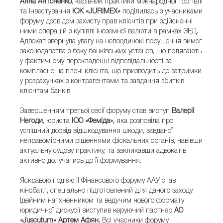
Анна Антоненко
, керівник практики міжнародної торгівлі
та інвестування
ЮК «JURIMEX»
поділилась з учасниками
форуму досвідом захисту прав клієнтів при здійсненні
ними операцій з купівлі іноземної валюти в рамках ЗЕД.
Адвокат звернула увагу на непоодинокі порушення вимог
законодавства з боку банківських установ, що полягають
у фактичному перекладенні відповідальності за
комплаєнс на плечі клієнта, що призводить до затримки
у розрахунках з контрагентами та завдання збитків
клієнтам банків.
Завершенням третьої сесії форуму став виступ
Валерії
Негоди
, юриста
ЮО «Феміда»,
яка розповіла про
успішний досвід відшкодування шкоди, завданої
неправомірними рішеннями фіскальних органів, навівши
актуальну судову практику, та закликавши адвокатів
активно долучатись до її формування.
Яскравою подією ІІ Фінансового форуму ААУ став
кінобатл, спеціально підготовлений для даного заходу.
Ідейним натхненником та ведучим нового формату
юридичної дискусії виступив керуючий партнер
АО
«Juscutum» Артем Афян.
Всі учасники форуму