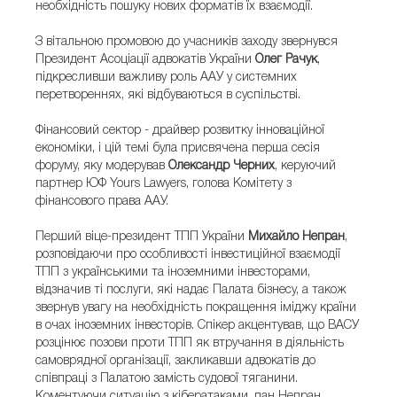
необхідність пошуку нових форматів їх взаємодії.
З вітальною промовою до учасників заходу звернувся
Президент Асоціації адвокатів України
Олег Рачук
,
підкресливши важливу роль ААУ у системних
перетвореннях, які відбуваються в суспільстві.
Фінансовий сектор - драйвер розвитку інноваційної
економіки, і цій темі була присвячена перша сесія
форуму, яку модерував
Олександр Черних
, керуючий
партнер ЮФ Yours Lawyers, голова Комітету з
фінансового права ААУ.
Перший віце-президент ТПП України
Михайло Непран
,
розповідаючи про особливості інвестиційної взаємодії
ТПП з українськими та іноземними інвесторами,
відзначив ті послуги, які надає Палата бізнесу, а також
звернув увагу на необхідність покращення іміджу країни
в очах іноземних інвесторів. Спікер акцентував, що ВАСУ
розцінює позови проти ТПП як втручання в діяльність
самоврядної організації, закликавши адвокатів до
співпраці з Палатою замість судової тяганини.
Коментуючи ситуацію з кібератаками, пан Непран