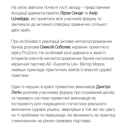
На сесію завітали почесні гості заходу – представники
Асоціації адвокатів Ізраїлю
Ліром Сенде
та
Амір
Шнайдер
, які привітали всіх учасників форуму та
закликали до активної співпраці правничих спільнот
двох країн.
Про особливості реалізації активів неплатоспроможних
банків розповів
Олексій Соболев
, керівник проектного
офісу ProZorro. На особливій ролі адвоката в захисті
інтересів клієнтів неплатоспроможних банків наголосив
керуючий партнер АО «Suprema Lex» Віктор Мороз,
навівши приклади практичних кейсів із власної судової
практики.
Один із перших в країні приватних виконавців
Дмитро
Ляпін
розповів учасникам форуму про отриманий досвід
та переваги системи приватних виконавців як
інструменту для покращення статистики реального
виконання судових рішень, звернувши в той же час увагу
на ті проблеми та перешкоди, які виникають на практиці
з виконанням на різних правових підставах.