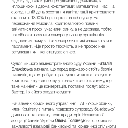
відміну від традиційної регульованої державою, є
«площиною» з двома константами: математика і час. На
сьогоднішній день зростання капіталізації криптовалюти
становить 1300% і це звертає на себе увагу. На
переконання Михайла, криптовалютою повинні
займатися профі, учасники ринку, а не держава, тобто
потрібно створювати саморегульовану організацію,
свідченням чому є ті законопроекти, які знаходяться в
парламенті. «Це просто творчість, а не професійне
регулювання» - констатував спікер.
Суддя Вищого адміністративного суду України
Наталія
Блажівська
визнала, що перед державою стоїть безліч
викликів, що потребують реагування: як кваліфікувати
криптовалюту - як послугу, товар чи засіб платежу, що
таке майнінг - це конвертація, поставка послуг, або ж
бартер, і як його оподатковувати.
Начальник юридичного управління ПАТ «УкрСиббанк»,
член Комітету з питань правового супроводу банківської
діяльності та захисту прав кредиторів Незалежної
асоціації банків України
Олена Полянчук
наголосила на
важливості взаємодії банківської та юридичної спільноти