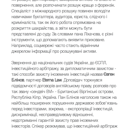
повернення, але розпочинати розшук краще з форензік.
Спеціаліст з міжнародного розшуку повинен володіти
навичками бухгалтера, аудитора, юриста, слідчого і
криміналіста, так як його робота спрямована на
розкриття шахрайства, а звіти можуть бути
представлені до суду. За словами пана Ліхачова, є різні
інструменти, що допомагають виявити приховане.
Наприклад, соцмережі часто стають відмінним
джерелом інформації про розшукувані активи.
Звернення до національних судів України, до ЄСПЛ,
інвестиційного арбітражу, за дипломатичним захистом -
такі способи захисту іноземних інвестицій назвав
Євген
Блінов
, партнер
Eterna Law
. Доповідач торкнувся
підвідомчості договорів англійському праву, розповів про
так звану «сендвіч BVI» - Британські Віргінські острови,
Республіка Кіпр, Україна. Пан Блінов наголосив також на
найбільш поширених порушеннях державою зобов'язань
перед інвесторами, зокрема, - експропріації інвестицій,
дискримінації, несправедливому відношенні,
недотриманні гарантій захисту прав іноземних
інвесторів. Спікер резюмував, що інвестиційний арбітраж