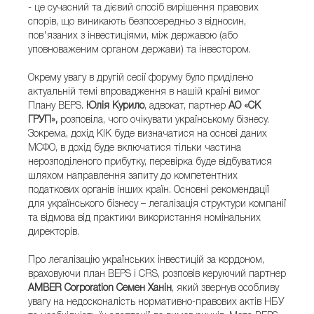
- це сучасний та дієвий спосіб вирішення правових
спорів, що виникають безпосередньо з відносин,
пов'язаних з інвестиціями, між державою (або
уповноваженим органом держави) та інвестором.
Окрему увагу в другій сесії форуму було приділено
актуальній темі впровадження в нашій країні вимог
Плану BEPS.
Юлія Курило
, адвокат, партнер
АО «СК
ГРУП»,
розповіла, чого очікувати українському бізнесу.
Зокрема, дохід КІК буде визначатися на основі даних
МСФО, в дохід буде включатися тільки частина
нерозподіленого прибутку, перевірка буде відбуватися
шляхом направлення запиту до компетентних
податкових органів інших країн. Основні рекомендації
для українського бізнесу – легалізація структури компанії
та відмова від практики використання номінальних
директорів.
Про легалізацію українських інвестицій за кордоном,
враховуючи план BEPS і CRS, розповів керуючий партнер
AMBER Corporation
Семен Ханін
, який звернув особливу
увагу на недосконалість нормативно-правових актів НБУ