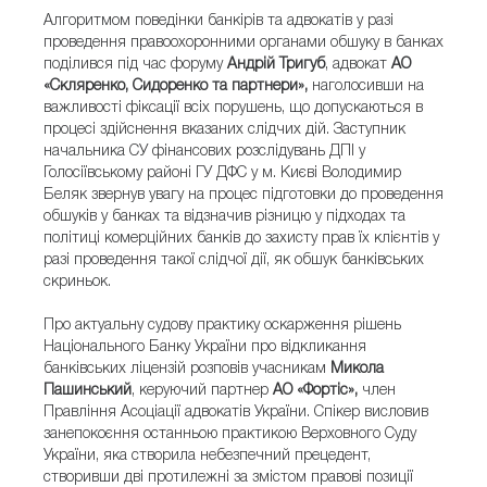
Алгоритмом поведінки банкірів та адвокатів у разі
проведення правоохоронними органами обшуку в банках
поділився під час форуму
Андрій Тригуб
, адвокат
АО
«Скляренко, Сидоренко та партнери»,
наголосивши на
важливості фіксації всіх порушень, що допускаються в
процесі здійснення вказаних слідчих дій. Заступник
начальника СУ фінансових розслідувань ДПІ у
Голосіївському районі ГУ ДФС у м. Києві Володимир
Беляк звернув увагу на процес підготовки до проведення
обшуків у банках та відзначив різницю у підходах та
політиці комерційних банків до захисту прав їх клієнтів у
разі проведення такої слідчої дії, як обшук банківських
скриньок.
Про актуальну судову практику оскарження рішень
Національного Банку України про відкликання
банківських ліцензій розповів учасникам
Микола
Пашинський
, керуючий партнер
АО «Фортіс»,
член
Правління Асоціації адвокатів України. Спікер висловив
занепокоєння останньою практикою Верховного Суду
України, яка створила небезпечний прецедент,
створивши дві протилежні за змістом правові позиції