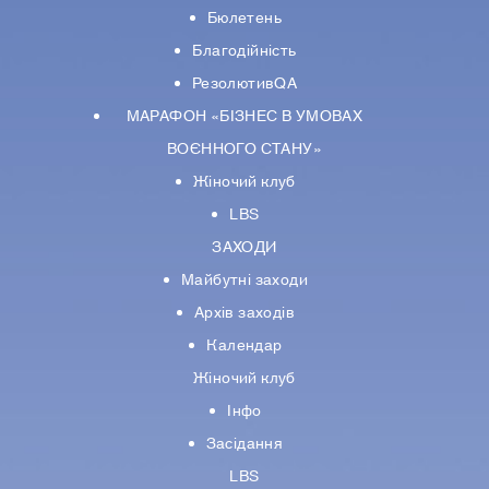
Бюлетень
Благодійність
РезолютивQA
МАРАФОН «БІЗНЕС В УМОВАХ
ВОЄННОГО СТАНУ»
Жіночий клуб
LBS
ЗАХОДИ
Майбутні заходи
Архів заходів
Календар
Жіночий клуб
Інфо
Засідання
LBS