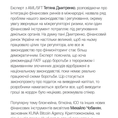
Експерт з AML/SFT
Тетяна Дмитренко
, розповідаючи про
інтеграцію фінансових ринків в міжнародні, назвала ряд
проблем нашого законодавства і регулювання, окрему
увагу звернувши на міжрегуляторні ризики, коли один
фінансовий інструмент потрапляє під регулювання
декількох органів. На думку пані Дмитренко, фінансовий
ринок України не настільки великий, щоб на ньому
працювало цілих три регулятора, але все ж
законодавство про фінмоніторинг стає більш
демократичним. Експерт пояснила, що хоча
рекомендації FATF щодо боротьби з тероризмом і
відмиванням злочинних доходів відображені в
національному законодавстві, поки немає реально
працюючої схеми боротьби. Що стосується
законопроекту про податок на виведений капітал, то
розробники намагаються зробити все, щоб виводити
гроші за кордон було нецікаво, резюмувала спікер.
Популярну тему блокчейна, біткоіна, ICO та інших нових
фінансових інструментів висвітлив
Михайло Чобанян
,
засновник KUNA Bitcoin Agency. Криптоекономіка, на