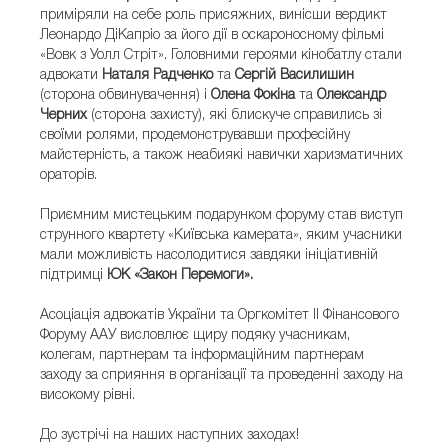
приміряли на себе роль присяжних, винісши вердикт
Леонардо ДіКапріо за його дії в оскароносному фільмі
«Вовк з Уолл Стріт». Головними героями кінобатлу стали
адвокати
Наталя Радченко
та
Сергій Василишин
(сторона обвинувачення) і
Олена Фокіна
та
Олександр
Черних
(сторона захисту), які блискуче справились зі
своїми ролями, продемонструвавши професійну
майстерність, а також неабиякі навички харизматичних
ораторів.
Приємним мистецьким подарунком форуму став виступ
струнного квартету «Київська камерата», яким учасники
мали можливість насолодитися завдяки ініціативній
підтримці
ЮК «Закон Перемоги».
Асоціація адвокатів України та Оргкомітет IІ Фінансового
Форуму ААУ висловлює щиру подяку учасникам,
колегам, партнерам та інформаційним партнерам
заходу за сприяння в організації та проведенні заходу на
високому рівні.
До зустрічі на наших наступних заходах!