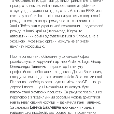
та необхідність їх адаптації до вимог ринків. Мета BEPS -
прозорість, неможливість використання зарубіжних
структур для ухилення від податків. Але план BEPS має
важливу особливість – він прив'язується до податкової
резидентності, а не до громадянства, зазначив пан
Ханін. Тобто, якщо український громадянин - податковий
резидент іншої країни (наприклад, Кіпру), то
автоматичний обмін відбуватиметься з Кіпром, а не з
Україною, і українські органи можуть не впізнати
важливу інформацію.
Про перспективи лобіювання у фінансовій сфері
розмірковували керуючий партнер Pavlenko Legal Group
Олександра Павленко
та директор Інституту
професійного лобіювання та адвокасі Денис Базилевич,
наводячи приклади практичних кейсів. За словами пані
Павленко, необхідно розвінчувати міфи про GR - що це
дорого і довго, і що ці механізми не можуть бути
використані в судових процесах. За рахунок правильних
переговорів з правильними особами можна домогтися
навіть нівелювання корупції, - зазначила пані Павленко.
За словами
Дениса Базілевича
лобіювання - одна з
найдавніших професій, застосовується в розвинених