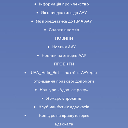
Інформація про членство
Як приєднатись до ААУ
Як приєднатись до КМА ААУ
Сплата внесків
НОВИНИ
Новини ААУ
Новини партнерiв ААУ
ПРОЕКТИ
UAA_Help_Bot — чат-бот ААУ для
отримання правової допомоги
Конкурс «Адвокат року»
Ярмарок проєктів
Клуб майбутніх адвокатів
Конкурс на кращу історію
адвоката