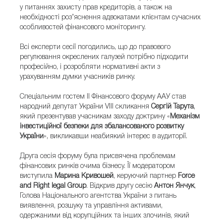
у питаннях захисту прав кредиторів, а також на
необхідності роз’яснення адвокатами клієнтам сучасних
особливостей фінансового моніторингу.
Всі експерти сесії погодились, що до правового
регулювання окреслених галузей потрібно підходити
професійно, і розробляти нормативні акти з
урахуванням думки учасників ринку.
Спеціальним гостем ІІ Фінансового форуму ААУ став
народний депутат України VIII скликання
Сергій Тарута
,
який презентував учасникам заходу доктрину «
Механізм
інвестиційної безпеки для збалансованого розвитку
України
», викликавши неабиякий інтерес в аудиторії.
Друга сесія форуму була присвячена проблемам
фінансових ринків очима бізнесу. Її модератором
виступила
Марина Кривошей
, керуючий партнер
Force
and Rіght legal Group
. Відкрив другу сесію
Антон Янчук
,
Голова Національного агентства України з питань
виявлення, розшуку та управління активами,
одержаними від корупційних та інших злочинів, який