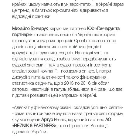
країнах, цьому навчають в університетах. І в Україні зараз
це тренд, в багатьох юркомпаніях відкриваються
відповідні практики.
Михайло Гончарук
, керуючий партнер
ЮФ «Гончарук та
партнери»
та засновник першої в Україні платформи
фінансування судових процесів OpenLex розповів про
досвід спеціалізованих інвестиційних фондів і
краудфандінг судових процесів. На заході успішне
функціонування фондів забезпечує передбачуваність
судової системи, - там в судові процеси інвестують
спеціалізовані компанії – повідомив спікер. І, попри
дискусії з питань етичності такого фінансування,
статистика свідчить, що з 2013 по 2016 рік обсяг
світових інвестицій в галузь збільшився в 4 рази, що дає
підстави розвивати цей напрямок в Україні.
«Адвокат у фінансовому океані: складові успішної регати»
- саме так інтригуюче звучала назва третьої сесії форуму,
яку модерував
Артур
Резнік, керуючий партнер
АО
«REZNIK & PARTNERS»,
член Правління Асоціації
адвокатів України.