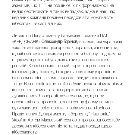
зазначив, що ТПП не розцінює їх як форс-мажор і не
видає сертифікати в таких випадках, адже в наш час
керівник компанії повинен передбачати можливість
кібератак і захист від них.
Директор Департаменту банківської безпеки ПАТ
«КРЕДОБАНК»
Олександр Горінов
, нагадав, які українські
«скелети» виявила цьогорічна кібератака, запевнивши,
що кібератаки є новою загрозою для бізнесу та держави
в цілому, що потребує адекватних та оперативних
реакцій. Кібербезпека - новий термін, що доповнює
інформаційну безпеку, і входить в систему управління
бізнесом нарівні з комплаєнсом, юридичною службою
тощо. В еволюції технологій не були враховані механізми
контролю - немає загальнодержавних баз, в яких
дублювалися б операції, хоча очевидно, що при
перекладі всіх процесів в електронну форму повинні
бути захищені всі сторони – повідомив пан Горінов.
Представник Департаменту кіберполіції Нацполіції
України Артем Маєвський розповів про досвід боротьби
держави з кіберзлочинністю та надав поради щодо
кіберзахисту.