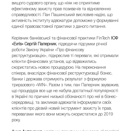
вищого судового органу, що ніяк не сприятиме
ефективному захисту прав позивачів та відновленню
справедливості. Пан Пашинський висловив надію, що
активність інституту адвокатури допоможе у формуванні
єдиної правозастовної практики з даного питання.
Керівник банківської та фінансової практики FinTech
ЮФ
«Evris» Сергій Паперник
, підводячи підсумки річної
роботи Закону України «Про фінансову
реструктуризацію», підкреслив ті переваги, які отримали
клієнти фінансових установ, що відважились
скористатись новою процедурою. На переконання
спікера, внаслідок фінансової реструктуризації бізнес,
банки і держава отримують результат з формулою
триразового «WIN». Разом з тим, пан Паперник зауважив,
що процедура все ще не набула достатньої популярності
в Україні по причині низької обізнаності про неї в бізнес-
середовищі, та закликав адвокатів інформувати своїх
клієнтів про дієвий новий інструмент захисту їх прав,
перевагами якого вони можуть скористатися до 2019
року.