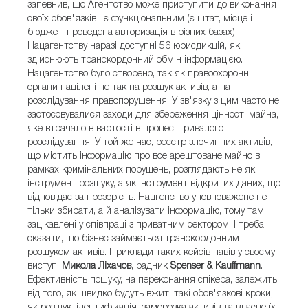
запевнив, що Агентство може приступити до виконання
своїх обов'язків і є функціональним (є штат, місце і
бюджет, проведена авторизація в різних базах).
Нацагентству наразі доступні 56 юрисдикцій, які
здійснюють транскордонний обмін інформацією.
Нацагентство було створено, так як правоохоронні
органи націлені не так на розшук активів, а на
розслідування правопорушення. У зв'язку з цим часто не
застосовувалися заходи для збереження цінності майна,
яке втрачало в вартості в процесі тривалого
розслідування. У той же час, реєстр злочинних активів,
що містить інформацію про все арештоване майно в
рамках кримінальних порушень, розглядають не як
інструмент розшуку, а як інструмент відкритих даних, що
відповідає за прозорість. Нацгенство уповноважене не
тільки збирати, а й аналізувати інформацію, тому там
зацікавлені у співпраці з приватним сектором. І треба
сказати, що бізнес займається транскордонним
розшуком активів. Приклади таких кейсів навів у своєму
виступі
Микола Ліхачов
, радник
Spenser & Kauffmann
.
Ефективність пошуку, на переконання спікера, залежить
від того, як швидко будуть вжиті такі обов'язкові кроки,
як розшук, ідентифікація, заморозка активів та власне їх