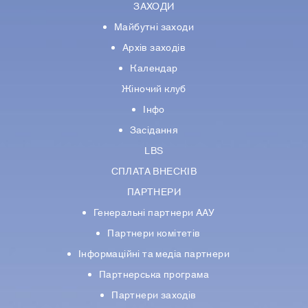
ЗАХОДИ
Майбутні заходи
Архів заходів
Календар
Жіночий клуб
Інфо
Засідання
LBS
СПЛАТА ВНЕСКІВ
ПАРТНЕРИ
Генеральні партнери ААУ
Партнери комiтетiв
Iнформацiйнi та медіа партнери
Партнерська програма
Партнери заходів