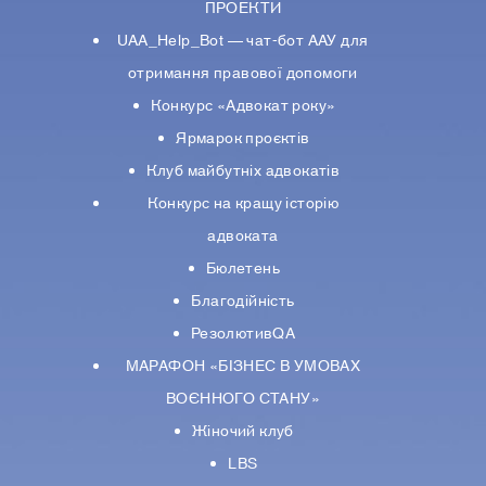
ПРОЕКТИ
UAA_Help_Bot — чат-бот ААУ для
отримання правової допомоги
Конкурс «Адвокат року»
Ярмарок проєктів
Клуб майбутніх адвокатів
Конкурс на кращу історію
адвоката
Бюлетень
Благодійність
РезолютивQA
МАРАФОН «БІЗНЕС В УМОВАХ
ВОЄННОГО СТАНУ»
Жіночий клуб
LBS