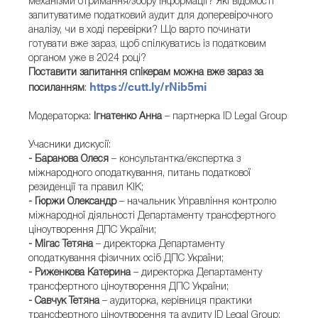
механізми отримання/збору інформації? Які відомості
запитуватиме податковий аудит для доперевірочного
аналізу, чи в ході перевірки? Що варто починати
готувати вже зараз, щоб спілкуватись із податковим
органом уже в 2024 році?
Поставити запитання спікерам можна вже зараз за
https://cutt.ly/rNib5mi
посиланням
:
Модераторка:
Ігнатенко Анна
–
партнерка ID Legal Group
Учасники дискусії:
-
Баранова Олеся
– консультантка/експертка з
міжнародного оподаткування, питань податкової
резиденції та правил КІК;
-
Гюржи Олександр
– начальник Управління контролю
міжнародної діяльності Департаменту трансфертного
ціноутворення ДПС України;
-
Мігас Тетяна
– директорка Департаменту
оподаткування фізичних осіб ДПС України;
-
Риженкова Катерина
– директорка Департаменту
трансфертного ціноутворення ДПС України;
-
Савчук Тетяна
– аудиторка, керівниця практики
трансфертного ціноутворення та аудиту ID Legal Group;