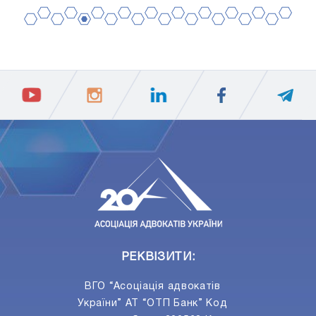
2
4
6
8
10
12
14
16
18
20
1
3
5
7
9
11
13
15
17
19
ПIДПИСАТИСЯ
Ваш e-mail
РЕКВІЗИТИ:
ВГО “Асоціація адвокатів
України” АТ “ОТП Банк” Код