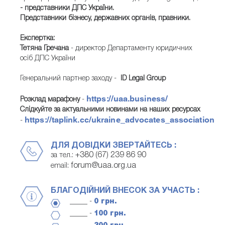
-
представники ДПС України.
Представники бізнесу, державних органів, правники.
Експертка:
Тетяна Гречана
- директор Департаменту юридичних
осіб ДПС України
Генеральний партнер заходу -
ID Legal Group
https://uaa.business/
Розклад марафону
-
Слідкуйте за актуальними новинами на наших ресурсах
https://taplink.cc/ukraine_advocates_association
-
ДЛЯ ДОВІДКИ ЗВЕРТАЙТЕСЬ :
+380 (67) 239 86 90
за тел.:
forum@uaa.org.ua
email:
БЛАГОДІЙНИЙ ВНЕСОК ЗА УЧАСТЬ :
_____ -
0 грн.
_____ -
100 грн.