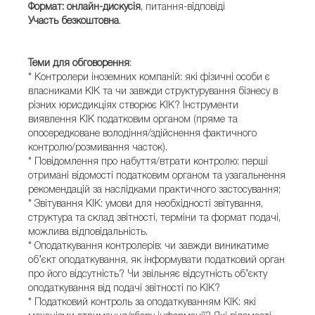
Формат: онлайн-дискусія
, питання-відповіді
Участь
безкоштовна
.
Теми для обговорення
:
* Контролери іноземних компаній: які фізичні особи є
власниками КІК та чи завжди структурування бізнесу в
різних юрисдикціях створює КІК? Інструменти
виявлення КІК податковим органом (пряме та
опосередковане володіння/здійснення фактичного
контролю/розмивання часток).
* Повідомлення про набуття/втрати контролю: перші
отримані відомості податковим органом та узагальнення
рекомендацій за наслідками практичного застосування;
* Звітування КІК: умови для необхідності звітування,
структура та склад звітності, терміни та формат подачі,
можлива відповідальність.
* Оподаткування контролерів: чи завжди виникатиме
об’єкт оподаткування, як інформувати податковий орган
про його відсутність? Чи звільняє відсутність об’єкту
оподаткування від подачі звітності по КІК?
* Податковий контроль за оподаткуванням КІК: які