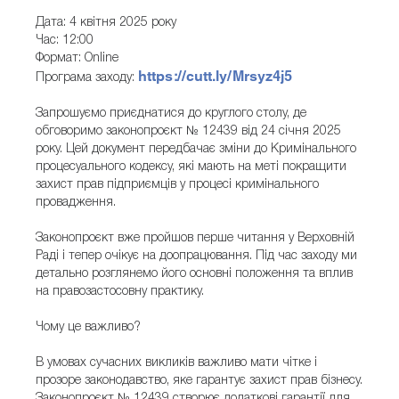
Дата: 4 квітня 2025 року
Час: 12:00
Формат: Online
https://cutt.ly/Mrsyz4j5
Програма заходу:
Запрошуємо приєднатися до круглого столу, де
обговоримо законопроєкт № 12439 від 24 січня 2025
року. Цей документ передбачає зміни до Кримінального
процесуального кодексу, які мають на меті покращити
захист прав підприємців у процесі кримінального
провадження.
Законопроєкт вже пройшов перше читання у Верховній
Раді і тепер очікує на доопрацювання. Під час заходу ми
детально розглянемо його основні положення та вплив
на правозастосовну практику.
Чому це важливо?
В умовах сучасних викликів важливо мати чітке і
прозоре законодавство, яке гарантує захист прав бізнесу.
Законопроєкт № 12439 створює додаткові гарантії для