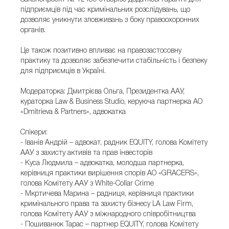
підприємців під час кримінальних розслідувань, що
дозволяє уникнути зловживань з боку правоохоронних
органів.
Це також позитивно впливає на правозастосовну
практику та дозволяє забезпечити стабільність і безпеку
для підприємців в Україні.
Модераторка: Дмитрієва Ольга, Президентка ААУ,
кураторка Law & Business Studio, керуюча партнерка АО
«Dmitrieva & Partners», адвокатка
Спікери:
- Іванів Андрій – адвокат, радник EQUITY, голова Комітету
ААУ з захисту активів та прав інвесторів
- Куса Людмила – адвокатка, молодша партнерка,
керівниця практики вирішення спорів АО «GRACERS»,
голова Комітету ААУ з White-Collar Crime
- Мкртичева Марина – радниця, керівниця практики
кримінального права та захисту бізнесу LA Law Firm,
голова Комітету ААУ з міжнародного співробітництва
- Пошиванюк Тарас – партнер EQUITY, голова Комітету