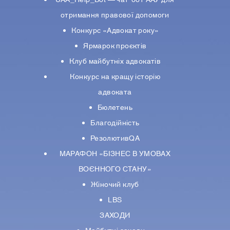
отримання правової допомоги
Конкурс «Адвокат року»
Ярмарок проєктів
Клуб майбутніх адвокатів
Конкурс на кращу історію
адвоката
Бюлетень
Благодійність
РезолютивQA
МАРАФОН «БІЗНЕС В УМОВАХ
ВОЄННОГО СТАНУ»
Жіночий клуб
LBS
ЗАХОДИ