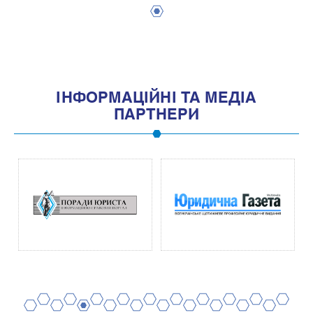
1
IНФОРМАЦIЙНI ТА МЕДIА
ПАРТНЕРИ
2
4
6
8
10
12
14
16
18
20