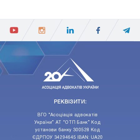
1
3
5
7
9
11
13
15
17
19
ПIДПИСАТИСЯ
Ваш e-mail
РЕКВІЗИТИ:
ВГО “Асоціація адвокатів
України” АТ “ОТП Банк” Код
установи банку 300528 Код
ЄДРПОУ 34294645 IBAN: UA20