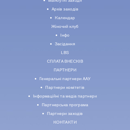
Майбутні заходи
Архів заходів
Календар
Жіночий клуб
Інфо
Засідання
LBS
СПЛАТА ВНЕСКІВ
ПАРТНЕРИ
Генеральні партнери ААУ
Партнери комiтетiв
Iнформацiйнi та медіа партнери
Партнерська програма
Партнери заходів
КОНТАКТИ