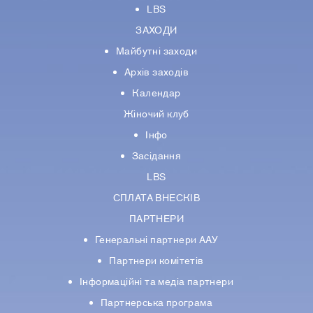
LBS
ЗАХОДИ
Майбутні заходи
Архів заходів
Календар
Жіночий клуб
Інфо
Засідання
LBS
СПЛАТА ВНЕСКІВ
ПАРТНЕРИ
Генеральні партнери ААУ
Партнери комiтетiв
Iнформацiйнi та медіа партнери
Партнерська програма