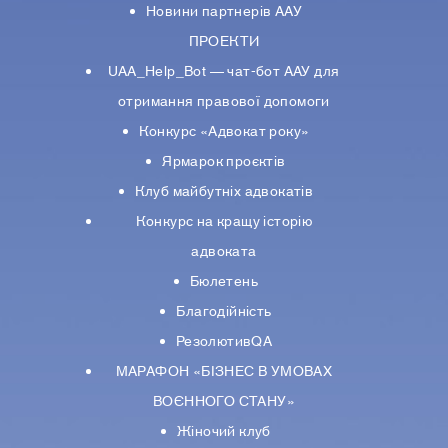
Новини партнерiв ААУ
ПРОЕКТИ
UAA_Help_Bot — чат-бот ААУ для
отримання правової допомоги
Конкурс «Адвокат року»
Ярмарок проєктів
Клуб майбутніх адвокатів
Конкурс на кращу історію
адвоката
Бюлетень
Благодійність
РезолютивQA
МАРАФОН «БІЗНЕС В УМОВАХ
ВОЄННОГО СТАНУ»
Жіночий клуб