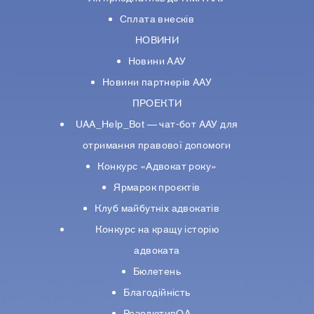
Сплата внесків
НОВИНИ
Новини ААУ
Новини партнерiв ААУ
ПРОЕКТИ
UAA_Help_Bot — чат-бот ААУ для
отримання правової допомоги
Конкурс «Адвокат року»
Ярмарок проєктів
Клуб майбутніх адвокатів
Конкурс на кращу історію
адвоката
Бюлетень
Благодійність
РезолютивQA