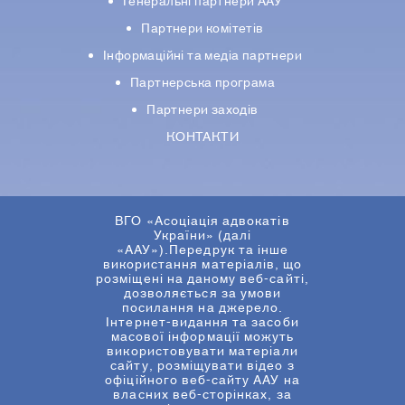
Генеральні партнери ААУ
Партнери комiтетiв
Iнформацiйнi та медіа партнери
Партнерська програма
Партнери заходів
КОНТАКТИ
ВГО «Асоціація адвокатів
України» (далі
«ААУ»).Передрук та інше
використання матеріалів, що
розміщені на даному веб-сайті,
дозволяється за умови
посилання на джерело.
Інтернет-видання та засоби
масової інформації можуть
використовувати матеріали
сайту, розміщувати відео з
офіційного веб-сайту ААУ на
власних веб-сторінках, за