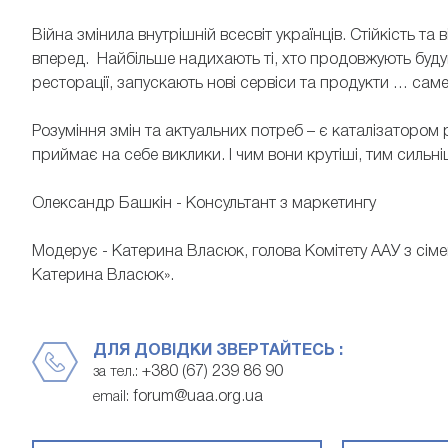
Війна змінила внутрішній всесвіт українців. Стійкість т
вперед. Найбільше надихають ті, хто продовжують буд
ресторації, запускають нові сервіси та продукти … сам
Розуміння змін та актуальних потреб – є каталізатором р
приймає на себе виклики. І чим вони крутіші, тим сильні
Олександр Башкін - Консультант з маркетингу
Модерує - Катерина Власюк, голова Комітету ААУ з сім
Катерина Власюк».
ДЛЯ ДОВІДКИ ЗВЕРТАЙТЕСЬ :
+380 (67) 239 86 90
за тел.:
forum@uaa.org.ua
email: