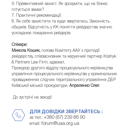
6. Превентивний захист. Як зрозуміти, що на бізнес
готується замах?
7. Практичні рекомендації.
8. Як себе захистити та куди звертатись. Законність
обшуків. Відсутність у КК поняття рейдерства значно
ускладнює покарання рейдерів.
Спікери:
Микола Кошик,
голова Комітету ААУ з протидії
рейдерству, співзасновник та керуючий партнер Koshyk
& Partners Law Firm, адвокат,
Прокурор другого відділу процесуального керівництва
управління процесуального керівництва у кримінальних
провадженнях слідчих теритріального управління ДБР
Київської міської прокуратури,
Апреленко Олег.
До зустрічі на заході!
ДЛЯ ДОВІДКИ ЗВЕРТАЙТЕСЬ :
+380 (67) 239 86 90
за тел.:
forum@uaa.org.ua
email: