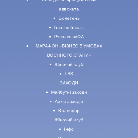
адвоката
Бюлетень
Благодійність
РезолютивQA
МАРАФОН «БІЗНЕС В УМОВАХ
ВОЄННОГО СТАНУ»
Жіночий клуб
LBS
ЗАХОДИ
Майбутні заходи
Архів заходів
Календар
Жіночий клуб
Інфо