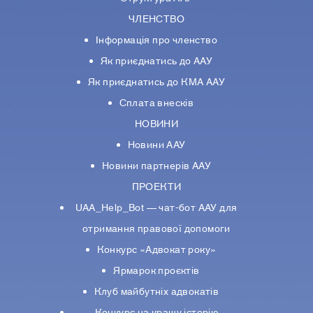
ЧЛЕНСТВО
Інформація про членство
Як приєднатись до ААУ
Як приєднатись до КМА ААУ
Сплата внесків
НОВИНИ
Новини ААУ
Новини партнерiв ААУ
ПРОЕКТИ
UAA_Help_Bot — чат-бот ААУ для
отримання правової допомоги
Конкурс «Адвокат року»
Ярмарок проєктів
Клуб майбутніх адвокатів
Конкурс на кращу історію