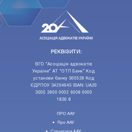
ПIДПИСАТИСЯ
Ваш e-mail
РЕКВІЗИТИ:
ВГО “Асоціація адвокатів
України” АТ “ОТП Банк” Код
установи банку 300528 Код
ЄДРПОУ 34294645 IBAN: UA20
3005 2800 0002 6008 0000
1830 8
ПРО ААУ
Про ААУ
Структура ААУ