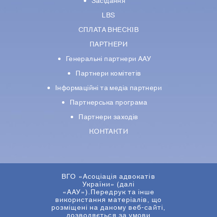
Засідання
LBS
СПЛАТА ВНЕСКІВ
ПАРТНЕРИ
Генеральні партнери ААУ
Партнери комiтетiв
Iнформацiйнi та медіа партнери
Партнерська програма
Партнери заходів
КОНТАКТИ
ВГО «Асоціація адвокатів
України» (далі
«ААУ»).Передрук та інше
використання матеріалів, що
розміщені на даному веб-сайті,
дозволяється за умови