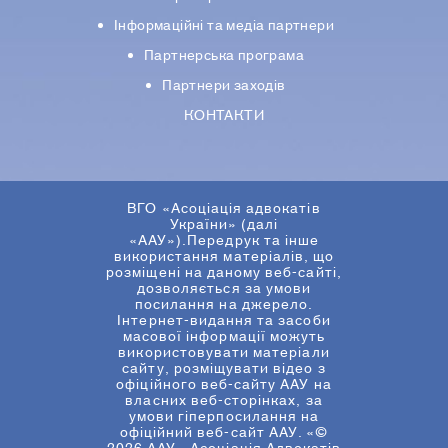
Iнформацiйнi та медіа партнери
Партнерська програма
Партнери заходів
КОНТАКТИ
ВГО «Асоціація адвокатів
України» (далі
«ААУ»).Передрук та інше
використання матеріалів, що
розміщені на даному веб-сайті,
дозволяється за умови
посилання на джерело.
Інтернет-видання та засоби
масової інформації можуть
використовувати матеріали
сайту, розміщувати відео з
офіційного веб-сайту ААУ на
власних веб-сторінках, за
умови гіперпосилання на
офіційний веб-сайт ААУ. «©