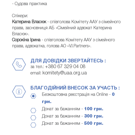
- Судова практика
Спікери:
Катерина Власюк
- співголова Комітету ААУ з сімейного
права, засновниця АБ «Сімейний адвокат Катерина
Власюк».
Сорокіна Ірина
- співголова Комітету ААУ з сімейного
права, адвокатка, голова АО «V.I.Partners».
ДЛЯ ДОВІДКИ ЗВЕРТАЙТЕСЬ :
+380 67 329 04 08
за тел.:
komitety@uaa.org.ua
email:
БЛАГОДІЙНИЙ ВНЕСОК ЗА УЧАСТЬ :
Безкоштовна реєстрація на Online -
0
грн.
Донат за бажанням -
100 грн.
Донат за бажанням -
300 грн.
Донат за бажанням -
500 грн.