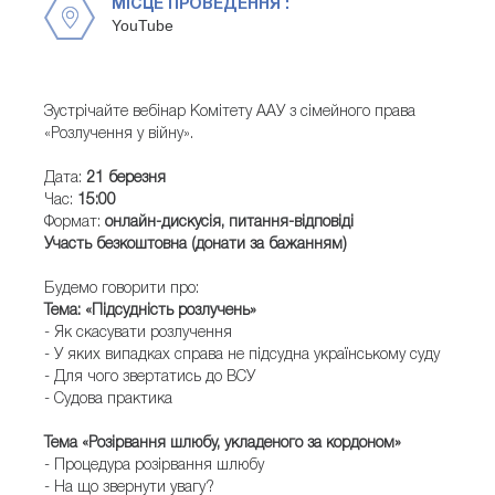
МІСЦЕ ПРОВЕДЕННЯ :
YouTube
Зустрічайте вебінар Комітету ААУ з сімейного права
«Розлучення у війну».
Дата:
2
1 березня
Час:
15:00
Формат:
онлайн-дискусія, питання-відповіді
Участь безкоштовна (донати за бажанням)
Будемо говорити про:
Тема: «Підсудність розлучень»
- Як скасувати розлучення
- У яких випадках справа не підсудна українському суду
- Для чого звертатись до ВСУ
- Судова практика
Тема «Розірвання шлюбу, укладеного за кордоном»
- Процедура розірвання шлюбу
- На що звернути увагу?