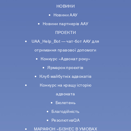
НОВИНИ
Новини ААУ
Новини партнерiв ААУ
ПРОЕКТИ
UAA_Help_Bot — чат-бот ААУ для
отримання правової допомоги
Конкурс «Адвокат року»
Ярмарок проєктів
Клуб майбутніх адвокатів
Конкурс на кращу історію
адвоката
Бюлетень
Благодійність
РезолютивQA
МАРАФОН «БІЗНЕС В УМОВАХ