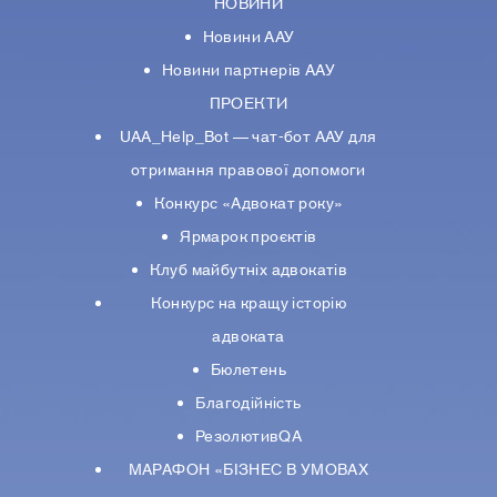
НОВИНИ
Новини ААУ
Новини партнерiв ААУ
ПРОЕКТИ
UAA_Help_Bot — чат-бот ААУ для
отримання правової допомоги
Конкурс «Адвокат року»
Ярмарок проєктів
Клуб майбутніх адвокатів
Конкурс на кращу історію
адвоката
Бюлетень
Благодійність
РезолютивQA
МАРАФОН «БІЗНЕС В УМОВАХ