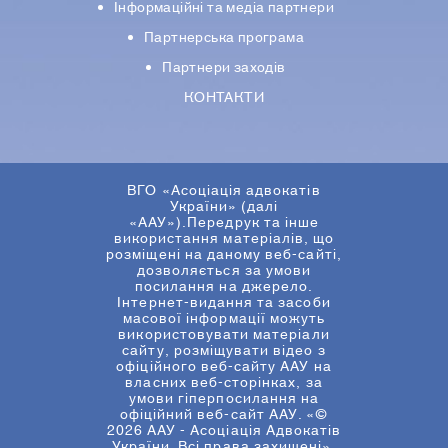
Iнформацiйнi та медіа партнери
Партнерська програма
Партнери заходів
КОНТАКТИ
ВГО «Асоціація адвокатів
України» (далі
«ААУ»).Передрук та інше
використання матеріалів, що
розміщені на даному веб-сайті,
дозволяється за умови
посилання на джерело.
Інтернет-видання та засоби
масової інформації можуть
використовувати матеріали
сайту, розміщувати відео з
офіційного веб-сайту ААУ на
власних веб-сторінках, за
умови гіперпосилання на
офіційний веб-сайт ААУ. «©
2026 ААУ - Асоціація Адвокатів
України. Всі права захищені».