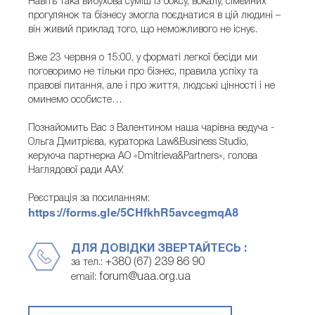
Навіть така вибухова суміш із боксу, вокалу, сімейних
прогулянок та бізнесу змогла поєднатися в цій людині –
він живий приклад того, що неможливого не існує.
Вже 23 червня о 15:00, у форматі легкої бесіди ми
поговоримо не тільки про бізнес, правила успіху та
правові питання, але і про життя, людські цінності і не
оминемо особисте…
Познайомить Вас з Валентином наша чарівна ведуча -
Ольга Дмитрієва, кураторка Law&Business Studio,
керуюча партнерка АО «Dmitrieva&Partners», голова
Наглядової ради ААУ.
Реєстрація за посиланням:
https://forms.gle/5CHfkhR5avcegmqA8
ДЛЯ ДОВІДКИ ЗВЕРТАЙТЕСЬ :
+380 (67) 239 86 90
за тел.:
forum@uaa.org.ua
email: