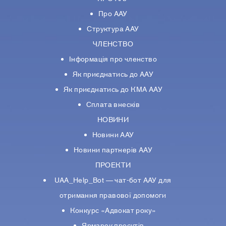
Про ААУ
Структура ААУ
ЧЛЕНСТВО
Інформація про членство
Як приєднатись до ААУ
Як приєднатись до КМА ААУ
Сплата внесків
НОВИНИ
Новини ААУ
Новини партнерiв ААУ
ПРОЕКТИ
UAA_Help_Bot — чат-бот ААУ для
отримання правової допомоги
Конкурс «Адвокат року»
Ярмарок проєктів