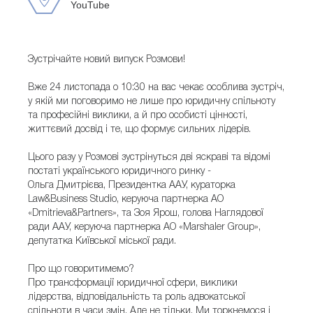
YouTube
Зустрічайте новий випуск Розмови!
Вже 24 листопада о 10:30 на вас чекає особлива зустріч,
у якій ми поговоримо не лише про юридичну спільноту
та професійні виклики, а й про особисті цінності,
життєвий досвід і те, що формує сильних лідерів.
Цього разу у Розмові зустрінуться дві яскраві та відомі
постаті українського юридичного ринку -
Ольга Дмитрієва, Президентка ААУ, кураторка
Law&Business Studio, керуюча партнерка АО
«Dmitrieva&Partners», та Зоя Ярош, голова Наглядової
ради ААУ, керуюча партнерка АО «Marshaler Group»,
депутатка Київської міської ради.
Про що говоритимемо?
Про трансформації юридичної сфери, виклики
лідерства, відповідальність та роль адвокатської
спільноти в часи змін. Але не тільки. Ми торкнемося і