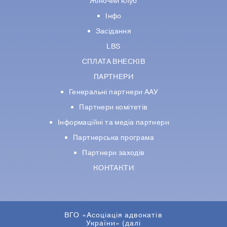
Жіночий клуб
Інфо
Засідання
LBS
СПЛАТА ВНЕСКІВ
ПАРТНЕРИ
Генеральні партнери ААУ
Партнери комiтетiв
Iнформацiйнi та медіа партнери
Партнерська програма
Партнери заходів
КОНТАКТИ
ВГО «Асоціація адвокатів
України» (далі