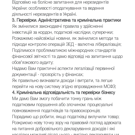
Відповімо на болісне запитання для нерезидентів
України: особливості оподаткування та ведення
діяльності нерезидентів в Україні.
3. Перевірки. Адміністративна та кримінальна практики
Як змінилися законодавчі правила у здійсненні
інвестицій за кордон, податкові наслідки, суперечки;
Розкажемо найсвіжіші новини, як змінилися методи та
підходи контролю операцій ЗЕД - валютна лібералізація;
Поділимося проблематикою міжнародних стандартів
фінансової звітності та дамо відповіді на запитання щодо
обов’язкового аудиту;
Надамо Вам практичні аспекти легалізації первинної
документації - прозорість у фінансах;
Як правильно визнавати доходи і витрати, та легше
перейти на нову систему згідно впровадження МСФЗ;
4. Кримінальна відповідальність та перевірки бізнесу
Ми дамо Вам змогу побачити тонку грань між
податковим порушення або злочином: процесуальні
повноваження податківців та правоохоронців;
Порадимо що робити, якщо податківці вилучили товар;
Розкриємо нову точку зору на правовий погляд адвоката
на питання добровільного декларування доходів і які