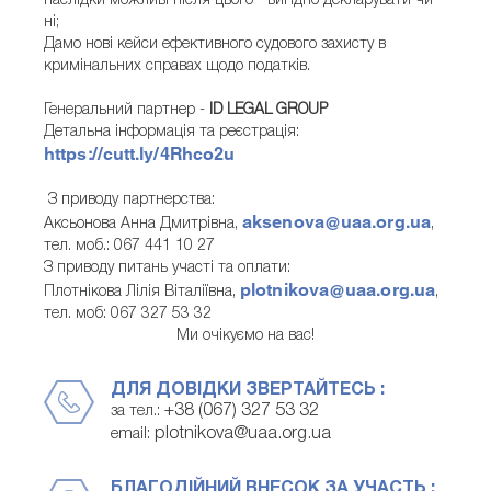
наслідки можливі після цього - вигідно декларувати чи
ні;
Дамо нові кейси ефективного судового захисту в
кримінальних справах щодо податків.
Генеральний партнер -
ID LEGAL GROUP
Детальна інформація та реєстрація:
https://cutt.ly/4Rhco2u
З приводу партнерства:
aksenova@uaa.org.ua
Аксьонова Анна Дмитрівна,
,
тел. моб.: 067 441 10 27
З приводу питань участі та оплати:
plotnikova@uaa.org.ua
Плотнікова Лілія Віталіївна,
,
тел. моб: 067 327 53 32
Ми очікуємо на вас!
ДЛЯ ДОВІДКИ ЗВЕРТАЙТЕСЬ :
+38 (067) 327 53 32
за тел.:
plotnikova@uaa.org.ua
email:
БЛАГОДІЙНИЙ ВНЕСОК ЗА УЧАСТЬ :