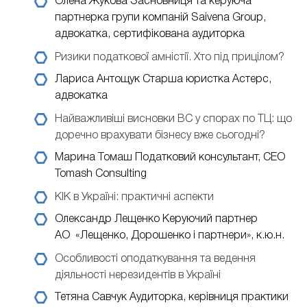
Олена Жукова
Засновниця та керуюча
партнерка групи компаній Saivena Group,
адвокатка, сертифікована аудиторка
Ризики податкової амністії. Хто під прицілом?
Лариса Антощук
Старша юристка Астерс,
адвокатка
Найважливіші висновки ВС у спорах по ТЦ: що
доречно врахувати бізнесу вже сьогодні?
Марина Томаш
Податковий консультант, CEO
Tomash Consulting
КІК в Україні: практичні аспекти
Олександр Лещенко
Керуючий партнер
АО «Лещенко, Дорошенко і партнери», к.ю.н.
Особливості оподаткування та ведення
діяльності нерезидентів в Україні
Тетяна Савчук
Аудиторка, керівниця практики