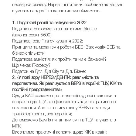
перевірки бізнесу. Наразі, ці питання особливо актуальні
в умовах пандемії та карантинних обмежень.
1. Податкові реалії та очікування 2022
Податкова реформа: хто платитиме більше
(законопроект 5600);
Податкові реалії та очікування 2022;
Принципи та механізми роботи БЕБ. Взаємодія БЕБ та
бізнес-спільноти;
Податкова амністія: як пройти та чи є бажаючі?
Що чекає IT-сферу?
Податок на Гугл, Дія City та Дія. Бізнес
2. «У полі зору НЕРЕЗИДЕНТИ: реальність та
перспективи. Як реалізується BEPS в Україні: ТЦУ, КІК та
постійні представництва»
Суддя КАС розкаже про тенденції судової практики в
спорах щодо ТЦУ та ефективність адміністративного
оскарження. Аналіз впливу плану BEPS на методи
трансфертного ціноутворення;
Допоможемо Вам із питанням змін в ТЦУ та участь в
МГК;
Висвітлимо практичні аспекти щодо КІК в країні;