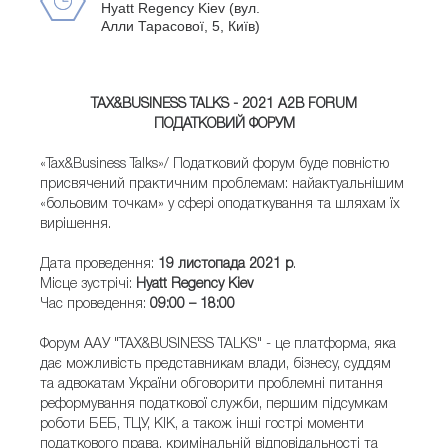
Hyatt Regency Kiev (вул.
Алли Тарасової, 5, Київ)
TAX&BUSINESS TALKS - 2021 A2B FORUM
ПОДАТКОВИЙ ФОРУМ
«Tax&Business Talks»/ Податковий форум буде повністю
присвячений практичним проблемам: найактуальнішим
«больовим точкам» у сфері оподаткування та шляхам їх
вирішення.
Дата проведення:
19 листопада 2021 р
.
Місце зустрічі:
Hyatt Regency Kiev
Час проведення:
09:00 – 18:00
Форум ААУ "TAX&BUSINESS TALKS" - це платформа, яка
дає можливість представникам влади, бізнесу, суддям
та адвокатам України обговорити проблемні питання
реформування податкової служби, першим підсумкам
роботи БЕБ, ТЦУ, КІК, а також інші гострі моменти
податкового права, кримінальній відповідальності та