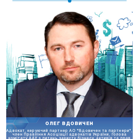
ОЛЕГ ДЕРЛЮК
и",
Керуючий партнер Stron, голова Комітету ААУ з IT
ав
права