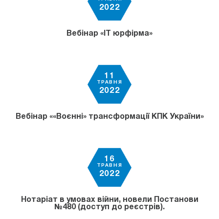
2022
Вебінар «IT юрфірма»
11
ТРАВНЯ
2022
Вебінар ««Воєнні» трансформації КПК України»
16
ТРАВНЯ
2022
Нотаріат в умовах війни, новели Постанови
№480 (доступ до реєстрів).