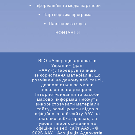
Iнформацiйнi та медіа партнери
Партнерська програма
Партнери заходів
КОНТАКТИ
ВГО «Асоціація адвокатів
України» (далі
«ААУ»).Передрук та інше
використання матеріалів, що
розміщені на даному веб-сайті,
дозволяється за умови
посилання на джерело.
Інтернет-видання та засоби
масової інформації можуть
використовувати матеріали
сайту, розміщувати відео з
офіційного веб-сайту ААУ на
власних веб-сторінках, за
умови гіперпосилання на
офіційний веб-сайт ААУ. «©
2026 ААУ - Асоціація Адвокатів