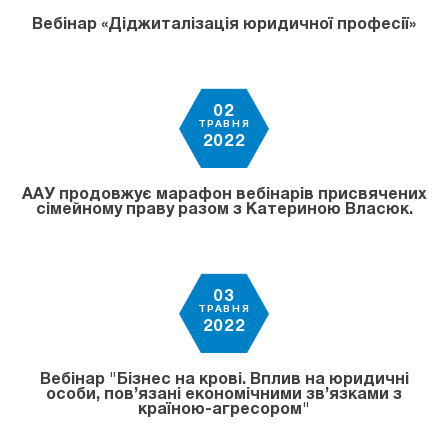
Вебінар «Діджиталізація юридичної професії»
02
ТРАВНЯ
2022
ААУ продовжує марафон вебінарів присвячених
сімейному праву разом з Катериною Власюк.
03
ТРАВНЯ
2022
Вебінар "Бізнес на крові. Вплив на юридичні
особи, пов’язані економічними зв’язками з
країною-агресором"