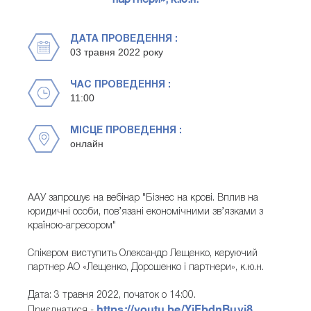
партнери», к.ю.н.
ДАТА ПРОВЕДЕННЯ :
03 травня 2022 року
ЧАС ПРОВЕДЕННЯ :
11:00
МІСЦЕ ПРОВЕДЕННЯ :
онлайн
ААУ запрошує на вебінар "Бізнес на крові. Вплив на
юридичні особи, пов’язані економічними зв’язками з
країною-агресором"
Спікером виступить Олександр Лещенко, керуючий
партнер АО «Лещенко, Дорошенко і партнери», к.ю.н.
Дата: 3 травня 2022, початок о 14:00.
https://youtu.be/YjFbdnBuvi8
Приєднатися -