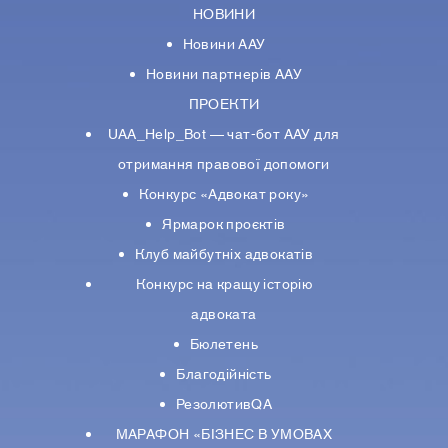
НОВИНИ
Новини ААУ
Новини партнерiв ААУ
ПРОЕКТИ
UAA_Help_Bot — чат-бот ААУ для
отримання правової допомоги
Конкурс «Адвокат року»
Ярмарок проєктів
Клуб майбутніх адвокатів
Конкурс на кращу історію
адвоката
Бюлетень
Благодійність
РезолютивQA
МАРАФОН «БІЗНЕС В УМОВАХ