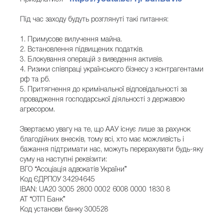
Під час заходу будуть розглянуті такі питання:
1. Примусове вилучення майна.
2. Встановлення підвищених податків.
3. Блокування операцій з виведення активів.
4. Ризики співпраці українського бізнесу з контрагентами
рф та рб.
5. Притягнення до кримінальної відповідальності за
провадження господарської діяльності з державою
агресором.
Звертаємо увагу на те, що ААУ існує лише за рахунок
благодійних внесків, тому всі, хто має можливість і
бажання підтримати нас, можуть перерахувати будь-яку
суму на наступні реквізити:
ВГО “Асоціація адвокатів України”
Код ЄДРПОУ 34294645
IBAN: UA20 3005 2800 0002 6008 0000 1830 8
АТ “ОТП Банк”
Код установи банку 300528