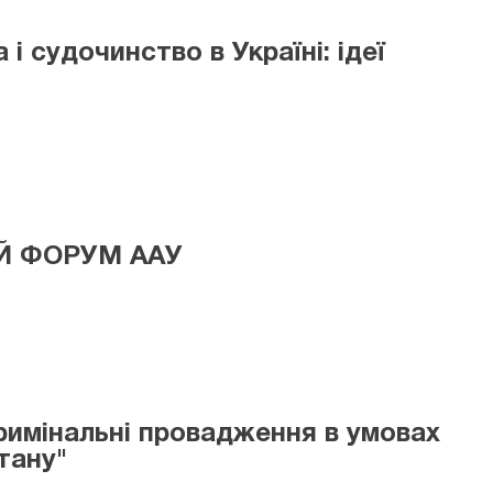
і судочинство в Україні: ідеї
Й ФОРУМ ААУ
римінальні провадження в умовах
тану"