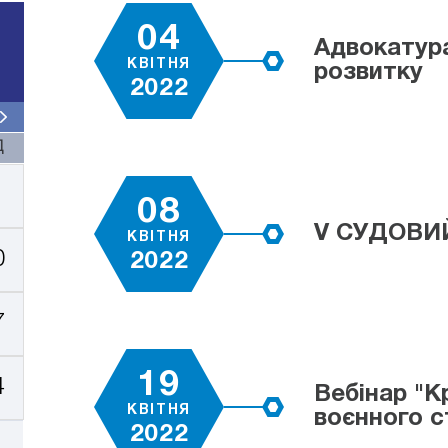
04
Адвокатура 
КВІТНЯ
розвитку
2022
Д
08
V СУДОВИ
КВІТНЯ
0
2022
7
19
4
Вебінар "К
КВІТНЯ
воєнного с
2022