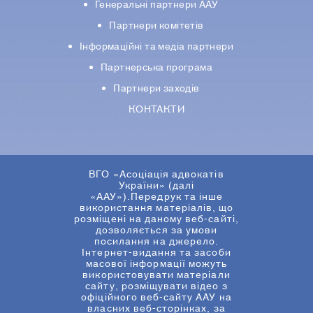
Генеральні партнери ААУ
Партнери комiтетiв
Iнформацiйнi та медіа партнери
Партнерська програма
Партнери заходів
КОНТАКТИ
ВГО «Асоціація адвокатів
України» (далі
«ААУ»).Передрук та інше
використання матеріалів, що
розміщені на даному веб-сайті,
дозволяється за умови
посилання на джерело.
Інтернет-видання та засоби
масової інформації можуть
використовувати матеріали
сайту, розміщувати відео з
офіційного веб-сайту ААУ на
власних веб-сторінках, за