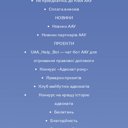
Як приєднатись до КМА ААУ
Сплата внесків
НОВИНИ
Новини ААУ
Новини партнерiв ААУ
ПРОЕКТИ
UAA_Help_Bot — чат-бот ААУ для
отримання правової допомоги
Конкурс «Адвокат року»
Ярмарок проєктів
Клуб майбутніх адвокатів
Конкурс на кращу історію
адвоката
Бюлетень
Благодійність