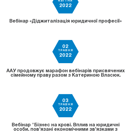
КВІТНЯ
2022
Вебінар «Діджиталізація юридичної професії»
02
ТРАВНЯ
2022
ААУ продовжує марафон вебінарів присвячених
сімейному праву разом з Катериною Власюк.
03
ТРАВНЯ
2022
Вебінар "Бізнес на крові. Вплив на юридичні
особи, пов’язані економічними зв’язками з