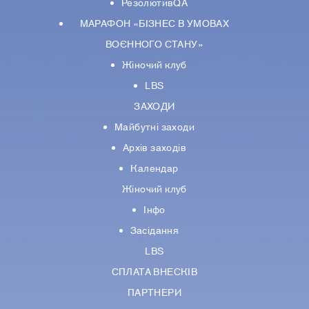
РезолютивQA
МАРАФОН «БІЗНЕС В УМОВАХ
ВОЄННОГО СТАНУ»
Жіночий клуб
LBS
ЗАХОДИ
Майбутні заходи
Архів заходів
Календар
Жіночий клуб
Інфо
Засідання
LBS
СПЛАТА ВНЕСКІВ
ПАРТНЕРИ