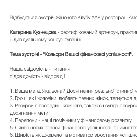
Відбудеться зустріч Жіночого Клубу ААУ у ресторані Ам
Катерина Кузнецова
- сертифікований арт-коуч, практик
індивідуальному консультуванні.
Тема зустрічі - "Кольори Вашої фінансової успішності".
Наша свідомість - питання,
підсвідомість - відповіді!
1. Ваша мета. Яка вона? Досягнення реальної істинної ме
2. Гроші як і чоловіки, люблять певних жінок, тягнуться
3. Ресурси є всередині кожного, також є і супер ресур
досягнення мети.
4. Перепони - наші помічники у фінансовому розвитку.
5. Сяйво нових граней фінансової успішності, прийняття 
6. Щирість як джерело та мотиватор зростання успішно