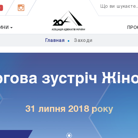
Що ви шукаєте..
ИНИ
ПРО
Главная
Заходи
ргова зустріч Жін
31 липня 2018 року