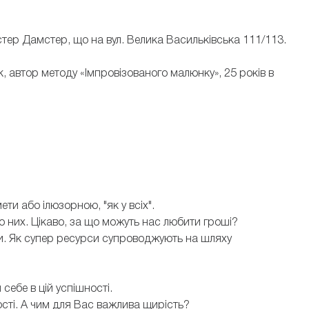
стер Дамстер, що на вул. Велика Васильківська 111/113.
, автор методу «Імпровізованого малюнку», 25 років в
ти або ілюзорною, "як у всіх".
 до них. Цікаво, за що можуть нас любити гроші?
си. Як супер ресурси супроводжують на шляху
себе в цій успішності.
сті. А чим для Вас важлива щирість?