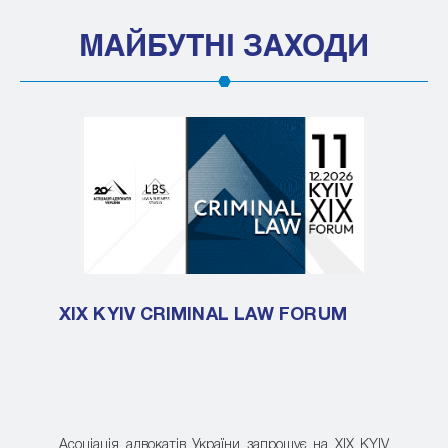
МАЙБУТНІ ЗАХОДИ
XIX KYIV CRIMINAL LAW FORUM
Асоціація адвокатів України запрошує на XIX KYIV