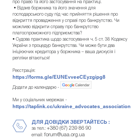
про право та його застосування на практиці.
• Відзив боржника та його значення для
господарського суду під час прийняття рішення про
відкриття провадження у справі про банкрутство. Чи
можливо відкрити справу про банкрутство
платоспроможного підприємства?
• Судова практика щодо застосування ч. 5 ст. 38 Кодексу
України з процедур банкрутства. Чи може бути два
ініціюючих кредитора у боржника – ваша дискусія і
репліки вітаються!
Реєстрація:
https://forms.gle/EUNEvveeCEyzgipg8
Додати до календарю -
Ми у соціальних мережах -
https://taplink.cc/ukraine_advocates_association
ДЛЯ ДОВІДКИ ЗВЕРТАЙТЕСЬ :
+380 (67) 239 86 90
за тел.:
forum@uaa.org.ua
email: