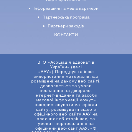
Iнформацiйнi та медіа партнери
Партнерська програма
Партнери заходів
КОНТАКТИ
ВГО «Асоціація адвокатів
України» (далі
«ААУ»).Передрук та інше
використання матеріалів, що
розміщені на даному веб-сайті,
дозволяється за умови
посилання на джерело.
Інтернет-видання та засоби
масової інформації можуть
використовувати матеріали
сайту, розміщувати відео з
офіційного веб-сайту ААУ на
власних веб-сторінках, за
умови гіперпосилання на
офіційний веб-сайт ААУ. «©