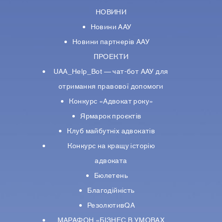
НОВИНИ
Новини ААУ
Новини партнерiв ААУ
ПРОЕКТИ
UAA_Help_Bot — чат-бот ААУ для
отримання правової допомоги
Конкурс «Адвокат року»
Ярмарок проєктів
Клуб майбутніх адвокатів
Конкурс на кращу історію
адвоката
Бюлетень
Благодійність
РезолютивQA
МАРАФОН «БІЗНЕС В УМОВАХ