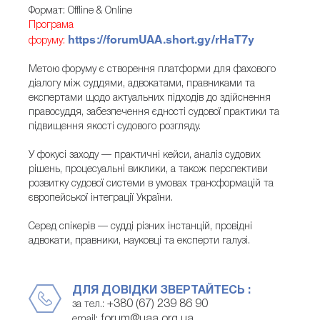
Формат: Offline & Online
Програма
https://forumUAA.short.gy/rHaT7y
форуму:
Метою форуму є створення платформи для фахового
діалогу між суддями, адвокатами, правниками та
експертами щодо актуальних підходів до здійснення
правосуддя, забезпечення єдності судової практики та
підвищення якості судового розгляду.
У фокусі заходу — практичні кейси, аналіз судових
рішень, процесуальні виклики, а також перспективи
розвитку судової системи в умовах трансформацій та
європейської інтеграції України.
Серед спікерів — судді різних інстанцій, провідні
адвокати, правники, науковці та експерти галузі.
ДЛЯ ДОВІДКИ ЗВЕРТАЙТЕСЬ :
+380 (67) 239 86 90
за тел.:
forum@uaa.org.ua
email: