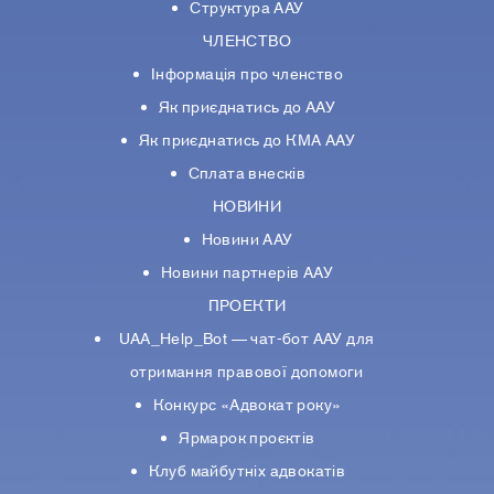
Структура ААУ
ЧЛЕНСТВО
Інформація про членство
Як приєднатись до ААУ
Як приєднатись до КМА ААУ
Сплата внесків
НОВИНИ
Новини ААУ
Новини партнерiв ААУ
ПРОЕКТИ
UAA_Help_Bot — чат-бот ААУ для
отримання правової допомоги
Конкурс «Адвокат року»
Ярмарок проєктів
Клуб майбутніх адвокатів