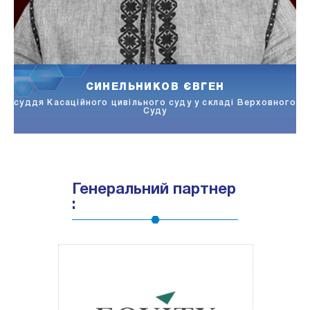
ПАНЧЕНКО КАРІНА
ого
адвокатка, партнерка, керівниця практики вирішення
спорів юридичної компанії Міллер
Генеральний партнер
: