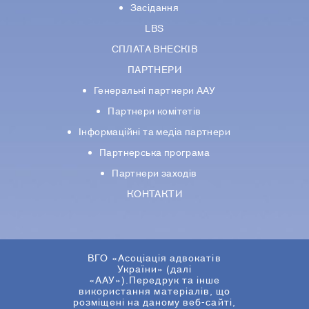
Засідання
LBS
СПЛАТА ВНЕСКІВ
ПАРТНЕРИ
Генеральні партнери ААУ
Партнери комiтетiв
Iнформацiйнi та медіа партнери
Партнерська програма
Партнери заходів
КОНТАКТИ
ВГО «Асоціація адвокатів
України» (далі
«ААУ»).Передрук та інше
використання матеріалів, що
розміщені на даному веб-сайті,