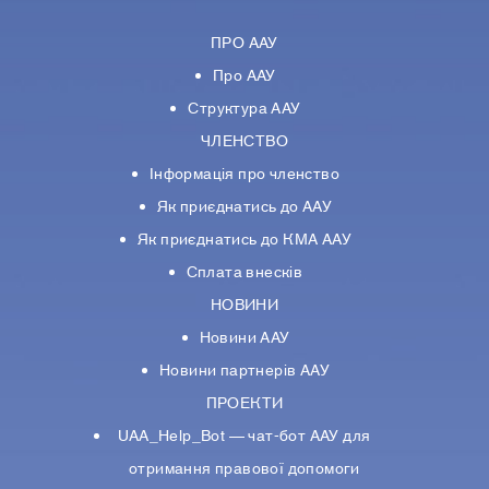
ПРО ААУ
Про ААУ
Структура ААУ
ЧЛЕНСТВО
Інформація про членство
Як приєднатись до ААУ
Як приєднатись до КМА ААУ
Сплата внесків
НОВИНИ
Новини ААУ
Новини партнерiв ААУ
ПРОЕКТИ
UAA_Help_Bot — чат-бот ААУ для
отримання правової допомоги