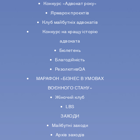
Конкурс «Адвокат року»
Ярмарок проєктів
Клуб майбутніх адвокатів
Конкурс на кращу історію
адвоката
Бюлетень
Благодійність
РезолютивQA
МАРАФОН «БІЗНЕС В УМОВАХ
ВОЄННОГО СТАНУ»
Жіночий клуб
LBS
ЗАХОДИ
Майбутні заходи
Архів заходів