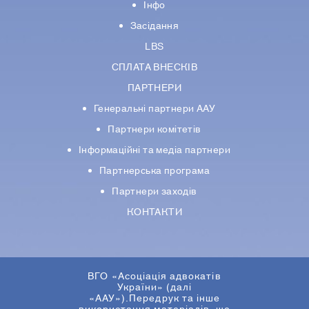
Інфо
Засідання
LBS
СПЛАТА ВНЕСКІВ
ПАРТНЕРИ
Генеральні партнери ААУ
Партнери комiтетiв
Iнформацiйнi та медіа партнери
Партнерська програма
Партнери заходів
КОНТАКТИ
ВГО «Асоціація адвокатів
України» (далі
«ААУ»).Передрук та інше