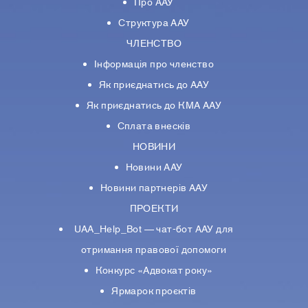
Про ААУ
Структура ААУ
ЧЛЕНСТВО
Інформація про членство
Як приєднатись до ААУ
Як приєднатись до КМА ААУ
Сплата внесків
НОВИНИ
Новини ААУ
Новини партнерiв ААУ
ПРОЕКТИ
UAA_Help_Bot — чат-бот ААУ для
отримання правової допомоги
Конкурс «Адвокат року»
Ярмарок проєктів