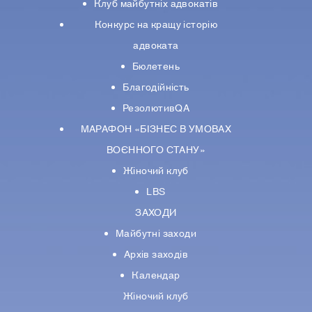
Клуб майбутніх адвокатів
Конкурс на кращу історію
адвоката
Бюлетень
Благодійність
РезолютивQA
МАРАФОН «БІЗНЕС В УМОВАХ
ВОЄННОГО СТАНУ»
Жіночий клуб
LBS
ЗАХОДИ
Майбутні заходи
Архів заходів
Календар
Жіночий клуб