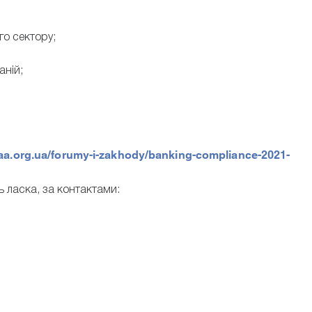
го сектору;
аній;
aa.org.ua/forumy-i-zakhody/banking-compliance-2021-
ь ласка, за контактами: