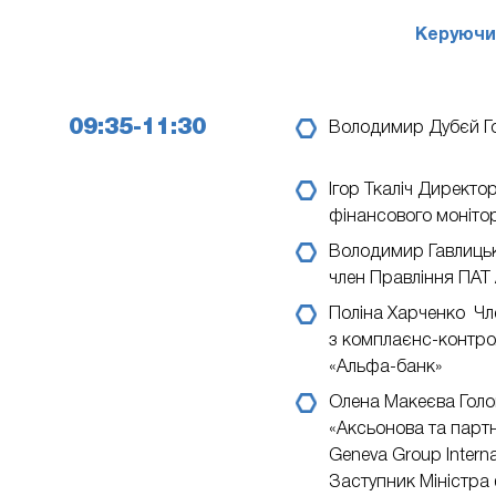
Керуючий
09:35-11:30
Володимир Дубєй
Г
Ігор Ткаліч
Директор
фінансового монітор
Володимир Гавлиць
член Правління ПАТ
Поліна Харченко
Чл
з комплаєнс-контро
«Альфа-банк»
Олена Макеєва
Голо
«Аксьонова та парт
Geneva Group Interna
Заступник Міністра 