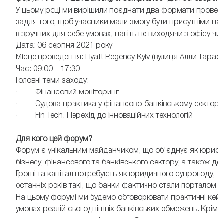
У цьому році ми вирішили поєднати два формати пров
задля того, щоб учасники мали змогу бути присутніми на
в зручних для себе умовах, навіть не виходячи з офісу ч
Дата: 06 серпня 2021 року
Місце проведення: Hyatt Regency Kyiv (вулиця Алли Тарасо
Час: 09:00 – 17:30
ПОЛІНА ХАРЧЕНКО
ГАВЛИЦЬ
Головні теми заходу:
Директорка з комплаєнс-контролю та
Директор Депа
фінансового моніторингу АТ "Альфа-банк"
Правління
· Фінансовий моніторинг
· Судова практика у фінансово-банківському сектор
· Fin Tech. Перехід до інноваційних технологій
Для кого цей форум?
Форум є унікальним майданчиком, що об'єднує як юристів
бізнесу, фінансового та банківського сектору, а також 
Гроші та капітал потребують як юридичного супроводу, т
останніх років такі, що банки фактично стали порталом
На цьому форумі ми будемо обговорювати практичні кейс
умовах реалій сьогоднішніх банківських обмежень. Крім 