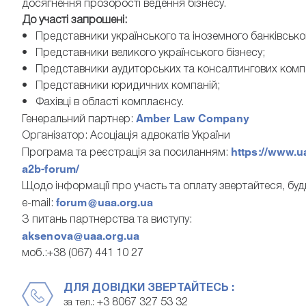
досягнення прозорості ведення бізнесу.
До участі запрошені:
• Представники українського та іноземного банківсько
• Представники великого українського бізнесу;
• Представники аудиторських та консалтингових комп
• Представники юридичних компаній;
• Фахівці в області комплаєнсу.
Amber Law Company
Генеральний партнер:
Організатор: Асоціація адвокатів України
https://www.u
Програма та реєстрація за посиланням:
a2b-forum/
Щодо інформації про участь та оплату звертайтеся, буд
forum@uaa.org.ua
e-mail:
З питань партнерства та виступу:
aksenova@uaa.org.ua
моб.:+38 (067) 441 10 27
ДЛЯ ДОВІДКИ ЗВЕРТАЙТЕСЬ :
+3 8067 327 53 32
за тел.: