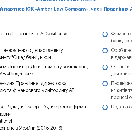
 партнер ЮК «Amber Law Company», член Правління АА
олова Правління «ТАСкомбанк»
Фінмоніто
банку як
 генерального департаменту
Особливо
ингу "Ощадбанк", к.ю.н
в держав
кий
Директор Департаменту комплаєнс,
Організац
 АБ «Південний»
для клієн
енкиня Правління, директорка
Перевірка
лю та фінансового моніторингу АТ
клієнтів 
процесі о
ва Ради директорів Аудиторська фірма
Податкова
нери»
tional
фінансів України (2015-2016)