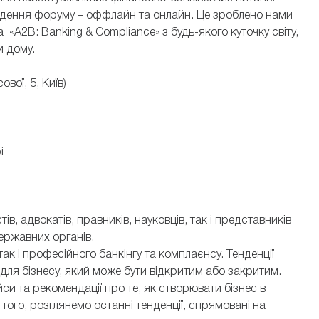
едення форуму – оффлайн та онлайн. Це зроблено нами
 «A2B: Banking & Compliance» з будь-якого куточку світу,
и дому.
вої, 5, Київ)
СЕМЕН ХАНІН
КИЙ ВОЛОДИМИР
Керуючий партнер ЮК "Amber La
ртаменту комплаєнс, член
член Правління ВГО "Асоціації
 ПАТ АБ «Південний»
України"
і
, адвокатів, правників, науковців, так і представників
державних органів.
ак і професійного банкінгу та комплаєнсу. Тенденції
 для бізнесу, який може бути відкритим або закритим.
и та рекомендації про те, як створювати бізнес в
того, розглянемо останні тенденції, спрямовані на