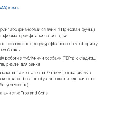
У, к.е.н.
ринг або фінансовий слідчий ?! Приховані функції
 «інформатора» фінансової розвідки
сті проведення процедур фінансового моніторингу
них банках
ія роботи з публічними особами (PEP’s): складнощі
тів, ризики для банків.
 клієнтів та контрагентів банком (оцінка ризиків
та контрагентів на етапі установлення відносин та в
бслуговування).
 амністія: Pros and Cons