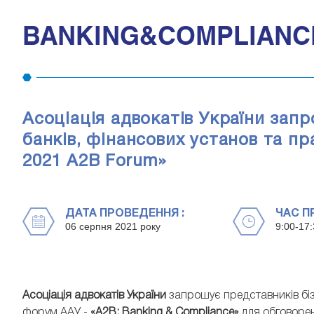
BANKING&COMPLIANCE
Асоціація адвокатів України запр
банків, фінансових установ та п
2021 A2B Forum»
ДАТА ПРОВЕДЕННЯ :
ЧАС П
06 серпня 2021 року
9:00-17:
Асоціація адвокатів України
запрошує представників бізн
форум ААУ -
«A2B: Banking & Compliance»
для обговорен