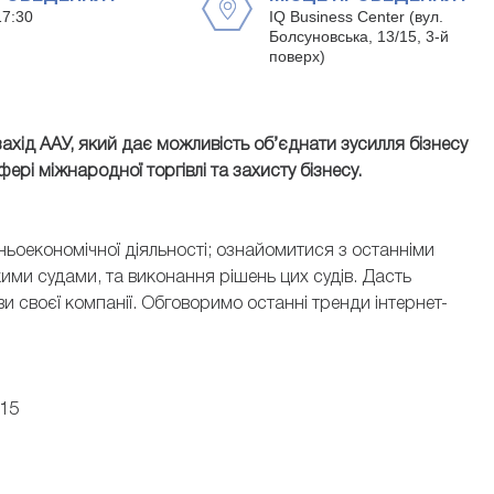
17:30
IQ Business Center (вул.
Болсуновська, 13/15, 3-й
поверх)
 захід ААУ, який дає можливість об’єднати зусилля бізнесу
рі міжнародної торгівлі та захисту бізнесу.
АННА ВНУКОВ
ГАЛЬЧАНСЬКИЙ
Юристка з питань інтелектуально
ьоекономічної діяльності; ознайомитися з останніми
, адвокат, магістр права
ГК "Нова пошта"
ими судами, та виконання рішень цих судів. Дасть
ви своєї компанії. Обговоримо останні тренди інтернет-
-15