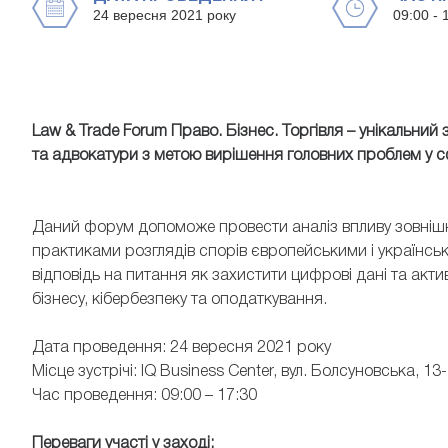
24 вересня 2021 року
09:00 - 
Law & Trade Forum Право. Бізнес. Торгівля – унікальний
та адвокатури з метою вирішення головних проблем у сфе
ВІКТОРІЯ ОГРИЗА
ЄВГЕН 
Адвокатка, керівниця юридичного
Даний форум допоможе провести аналіз впливу зовнішн
Юрист ЮК АМБЕР
департаменту компаній PepsiCo в Україні
практиками розглядів спорів європейськими і українськ
відповідь на питання як захистити цифрові дані та акти
бізнесу, кібербезпеку та оподаткування.
Дата проведення: 24 вересня 2021 року
Місце зустрічі: IQ Business Center, вул. Болсуновська, 13
Час проведення: 09:00 – 17:30
Переваги участі у заході: