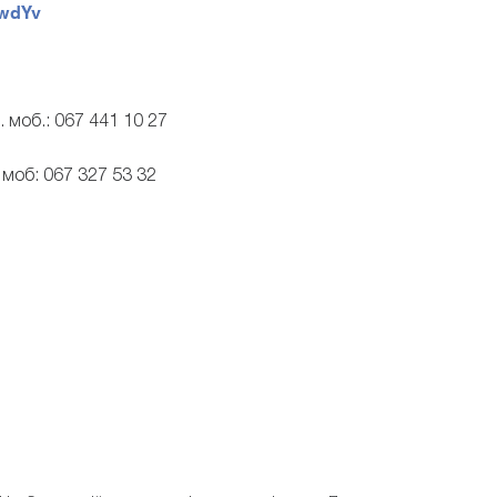
7wdYv
л. моб.: 067 441 10 27
. моб: 067 327 53 32