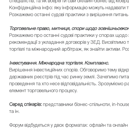
спеціалістів, та як вберегти свій онлайн-бізнес від кібер
Конфіденційна інфо: яку інформацію можуть надавати т
Розкажемо останні судові практики з вирішення питань 
Торговельне право, митниця, спори щодо зовнішньоеконо
Розкажемо про останні судові практики у спорах щодо 
рекомендації з укладання договорів у ЗЕД. Висвітлимо
торгівлі та міжнародний арбітраж, як знайти активи. Р
Інвестування. Міжнародна торгівля. Комплаєнс.
Вирішення інвестиційних спорів. Обговоримо тему відкри
державних реєстрів під час ринку землі. Зачепимо пита
проведення та хто несе відповідальність. Зрозуміємо р
елемент торговельного процесу.
Серед спікерів:
представники бізнес-спільноти, іn-house
та ін.
Форум відбудеться у двох форматах: офлайн та онлайн