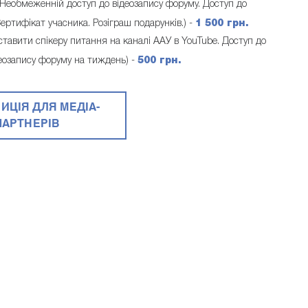
 Необмеженній доступ до відеозапису форуму. Доступ до
ертифікат учасника. Розіграш подарунків.) -
1 500 грн.
тавити спікеру питання на каналі ААУ в YouTube. Доступ до
ідеозапису форуму на тиждень) -
500 грн.
ИЦІЯ ДЛЯ МЕДІА-
ПАРТНЕРІВ