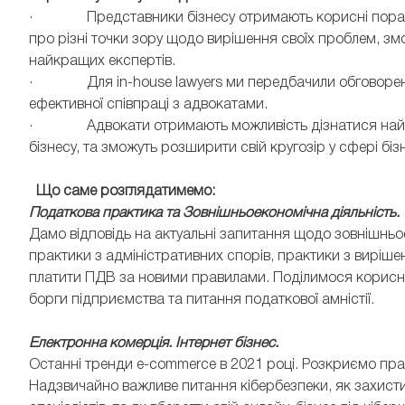
· Представники бізнесу отримають корисні поради ві
про різні точки зору щодо вирішення своїх проблем, зм
найкращих експертів.
· Для in-house lawyers ми передбачили обговорення
ефективної співпраці з адвокатами.
· Адвокати отримають можливість дізнатися найакт
бізнесу, та зможуть розширити свій кругозір у сфері бі
Що саме розглядатимемо:
Податкова практика та Зовнішньоекономічна діяльність.
Дамо відповідь на актуальні запитання щодо зовнішньое
практики з адміністративних спорів, практики з вирішен
платити ПДВ за новими правилами. Поділимося корисно
борги підприємства та питання податкової амністії.
Електронна комерція. Інтернет бізнес.
Останні тренди e-commerce в 2021 році. Розкриємо пра
Надзвичайно важливе питання кібербезпеки, як захисти