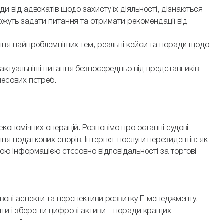
д адвокатів щодо захисту їх діяльності, дізнаються
ожуть задати питання та отримати рекомендації від
 найпроблемніших тем, реальні кейси та поради щодо
уальніші питання безпосередньо від представників
знесових потреб.
кономічних операцій. Розповімо про останні судові
ня податкових спорів. Інтернет-послуги нерезидентів: як
ю інформацією стосовно відповідальності за торгові
вові аспекти та перспективи розвитку E-менеджменту.
ти і зберегти цифрові активи – поради кращих